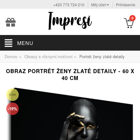
+420 773 724 210
Môj účet
Prihlásenie
0
MENU
»
»
Domov
Obrazy s rôznymi motívmi
Portrét ženy zlaté detaily
OBRAZ PORTRÉT ŽENY ZLATÉ DETAILY - 60 X
40 CM
ZĽAVA
-19%