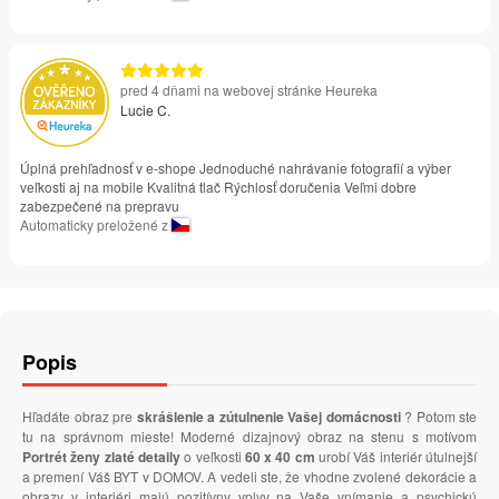
pred 4 dňami na webovej stránke Heureka
Lucie C.
Úplná prehľadnosť v e-shope Jednoduché nahrávanie fotografií a výber
veľkosti aj na mobile Kvalitná tlač Rýchlosť doručenia Veľmi dobre
zabezpečené na prepravu
Automaticky preložené z
Popis
Hľadáte obraz pre
skrášlenie a zútulnenie Vašej domácnosti
? Potom ste
tu na správnom mieste! Moderné dizajnový obraz na stenu s motívom
Portrét ženy zlaté detaily
o veľkosti
60 x 40 cm
urobí Váš interiér útulnejší
a premení Váš BYT v DOMOV. A vedeli ste, že vhodne zvolené dekorácie a
obrazy v interiéri majú pozitívny vplyv na Vaše vnímanie a psychickú