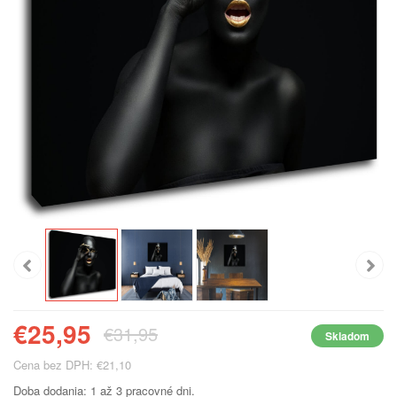
€25,95
€31,95
Skladom
Cena bez DPH: €21,10
Doba dodania: 1 až 3 pracovné dni.