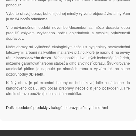
pohodu?
Vyberte si svoj obraz, behom jednej minúty vytvorte objednávku a my Vám
ju do
24 hodín odošleme.
.
V predvianočnom období november/december sa môže dodacia doba
predlžiť vplyvom zvýšeného počtu objednávok a vysokej vyťaženosti
dopravcov.
Naše obrazy sú vytlačené ekologickým tlačou s hygienicky nezávadnými
latexovými farbami na kvalitné maliarske plátno, ktoré je napnuté na pevný
rám z
borovicového dreva
. Vďaka použitiu kvalitných technológií a farieb,
môžeme garantovať farebnú stálosť a dlhú životnosť obrazu. Štruktúrované
umelecké plátno je napnuté po stranách rámu a vytvára tak na stene
pozoruhodný
3D efekt
.
Každý obraz je pri expedícii balený do bublinkovej fólie a následne do
kartónového obalu, aby počas prepravy nedošlo k jeho poškodeniu. Pre
utretie obrazu používajte iba suchú handričku.
Ďalšie podobné produkty v kategórii obrazy s rôznymi motívmi