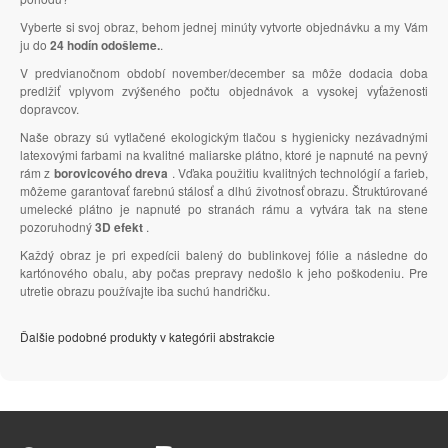
Vyberte si svoj obraz, behom jednej minúty vytvorte objednávku a my Vám
ju do
24 hodín odošleme.
.
V predvianočnom období november/december sa môže dodacia doba
predlžiť vplyvom zvýšeného počtu objednávok a vysokej vyťaženosti
dopravcov.
Naše obrazy sú vytlačené ekologickým tlačou s hygienicky nezávadnými
latexovými farbami na kvalitné maliarske plátno, ktoré je napnuté na pevný
rám z
borovicového dreva
. Vďaka použitiu kvalitných technológií a farieb,
môžeme garantovať farebnú stálosť a dlhú životnosť obrazu. Štruktúrované
umelecké plátno je napnuté po stranách rámu a vytvára tak na stene
pozoruhodný
3D efekt
.
Každý obraz je pri expedícii balený do bublinkovej fólie a následne do
kartónového obalu, aby počas prepravy nedošlo k jeho poškodeniu. Pre
utretie obrazu používajte iba suchú handričku.
Ďalšie podobné produkty v kategórii abstrakcie