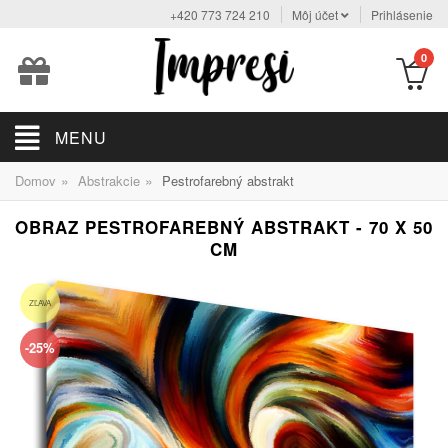
+420 773 724 210
Môj účet
Prihlásenie
0
MENU
»
»
Domov
Abstrakcie
Pestrofarebný abstrakt
OBRAZ PESTROFAREBNÝ ABSTRAKT - 70 X 50
CM
ZĽAVA
-25%