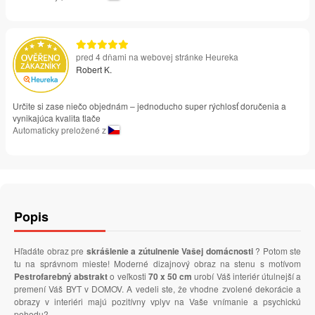
pred 4 dňami na webovej stránke Heureka
Robert K.
Určite si zase niečo objednám – jednoducho super rýchlosť doručenia a
vynikajúca kvalita tlače
Automaticky preložené z
Popis
Hľadáte obraz pre
skrášlenie a zútulnenie Vašej domácnosti
? Potom ste
tu na správnom mieste! Moderné dizajnový obraz na stenu s motívom
Pestrofarebný abstrakt
o veľkosti
70 x 50 cm
urobí Váš interiér útulnejší a
premení Váš BYT v DOMOV. A vedeli ste, že vhodne zvolené dekorácie a
obrazy v interiéri majú pozitívny vplyv na Vaše vnímanie a psychickú
pohodu?