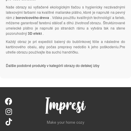
Naše obrazy sú vytlačené ekologickým tlačou s hygienicky nezávadnými
latexovými farbami na kvalitné maliarske plátno, ktoré je napnuté na pevný
rám z
borovicového dreva
. Vďaka použitiu kvalitných technológií a farieb,
môžeme garantovať farebnú stálosť a dlhú životnosť obrazu. Štruktúrované
umelecké plátno je napnuté po stranách rámu a vytvára tak na stene
pozoruhodný
3D efekt
.
Každý obraz je pri expedícii balený do bublinkovej fólie a následne do
kartónového obalu, aby počas prepravy nedošlo k jeho poškodeniu.Pre
utretie obrazu používajte iba suchú handričku.
Ďalšie podobné produkty v kategórii obrazy do detskej izby
Make your home cozy