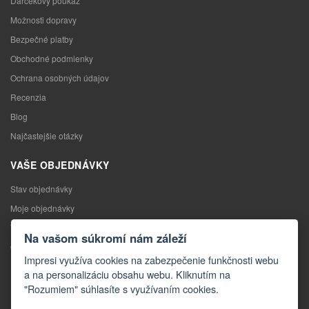
Darčekový poukaz
Možnosti dopravy
Bezpečné platby
Obchodné podmienky
Ochrana osobných údajov
Recenzia
Blog
Najčastejšie otázky
VAŠE OBJEDNÁVKY
Stav objednávky
Moje objednávky
Výmena tovaru
Na vašom súkromí nám záleží
Odstúpenie od kúpnej zmluvy
Impresi využíva cookies na zabezpečenie funkčnosti webu
Reklamácia
a na personalizáciu obsahu webu. Kliknutím na
"Rozumiem" súhlasíte s využívaním cookies.
KONTAKTY