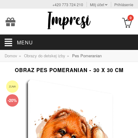
+420 773 724 210
Môj účet
Prihlásenie
0
MENU
»
»
Domov
Obrazy do detskej izby
Pes Pomeranian
OBRAZ PES POMERANIAN - 30 X 30 CM
ZĽAVA
-20%