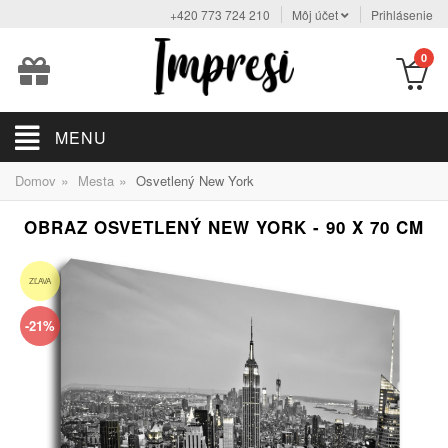
+420 773 724 210
Môj účet
Prihlásenie
0
MENU
»
»
Domov
Mesta
Osvetlený New York
OBRAZ OSVETLENÝ NEW YORK - 90 X 70 CM
ZĽAVA
-21%