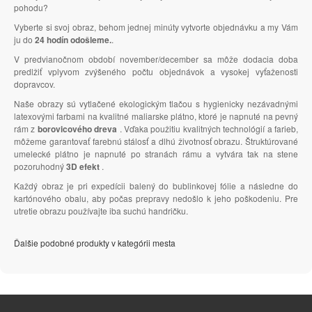
pohodu?
Vyberte si svoj obraz, behom jednej minúty vytvorte objednávku a my Vám
ju do
24 hodín odošleme.
.
V predvianočnom období november/december sa môže dodacia doba
predlžiť vplyvom zvýšeného počtu objednávok a vysokej vyťaženosti
dopravcov.
Naše obrazy sú vytlačené ekologickým tlačou s hygienicky nezávadnými
latexovými farbami na kvalitné maliarske plátno, ktoré je napnuté na pevný
rám z
borovicového dreva
. Vďaka použitiu kvalitných technológií a farieb,
môžeme garantovať farebnú stálosť a dlhú životnosť obrazu. Štruktúrované
umelecké plátno je napnuté po stranách rámu a vytvára tak na stene
pozoruhodný
3D efekt
.
Každý obraz je pri expedícii balený do bublinkovej fólie a následne do
kartónového obalu, aby počas prepravy nedošlo k jeho poškodeniu. Pre
utretie obrazu používajte iba suchú handričku.
Ďalšie podobné produkty v kategórii mesta