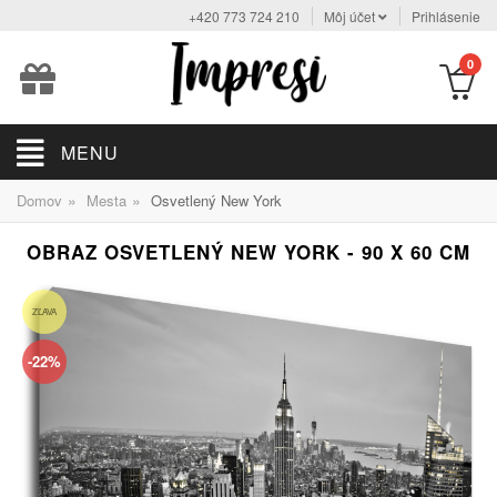
+420 773 724 210
Môj účet
Prihlásenie
0
MENU
»
»
Domov
Mesta
Osvetlený New York
OBRAZ OSVETLENÝ NEW YORK - 90 X 60 CM
ZĽAVA
-22%