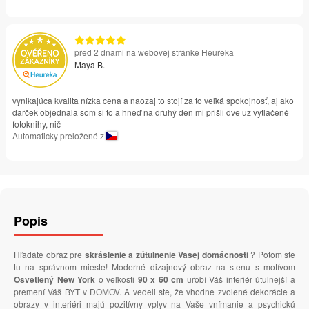
pred 2 dňami na webovej stránke Heureka
Maya B.
vynikajúca kvalita nízka cena a naozaj to stojí za to veľká spokojnosť, aj ako
darček objednala som si to a hneď na druhý deň mi prišli dve už vytlačené
fotoknihy, nič
Automaticky preložené z
Popis
Hľadáte obraz pre
skrášlenie a zútulnenie Vašej domácnosti
? Potom ste
tu na správnom mieste! Moderné dizajnový obraz na stenu s motívom
Osvetlený New York
o veľkosti
90 x 60 cm
urobí Váš interiér útulnejší a
premení Váš BYT v DOMOV. A vedeli ste, že vhodne zvolené dekorácie a
obrazy v interiéri majú pozitívny vplyv na Vaše vnímanie a psychickú