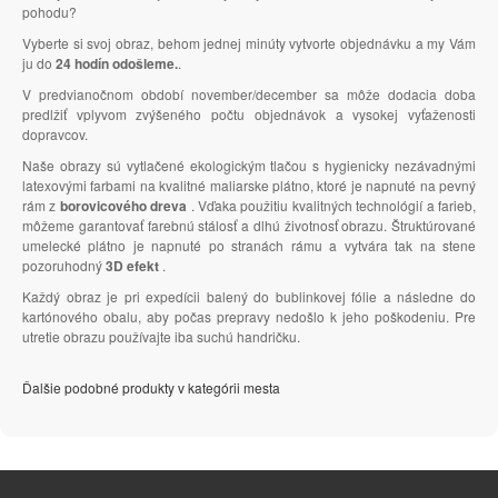
pohodu?
Vyberte si svoj obraz, behom jednej minúty vytvorte objednávku a my Vám
ju do
24 hodín odošleme.
.
V predvianočnom období november/december sa môže dodacia doba
predlžiť vplyvom zvýšeného počtu objednávok a vysokej vyťaženosti
dopravcov.
Naše obrazy sú vytlačené ekologickým tlačou s hygienicky nezávadnými
latexovými farbami na kvalitné maliarske plátno, ktoré je napnuté na pevný
rám z
borovicového dreva
. Vďaka použitiu kvalitných technológií a farieb,
môžeme garantovať farebnú stálosť a dlhú životnosť obrazu. Štruktúrované
umelecké plátno je napnuté po stranách rámu a vytvára tak na stene
pozoruhodný
3D efekt
.
Každý obraz je pri expedícii balený do bublinkovej fólie a následne do
kartónového obalu, aby počas prepravy nedošlo k jeho poškodeniu. Pre
utretie obrazu používajte iba suchú handričku.
Ďalšie podobné produkty v kategórii mesta