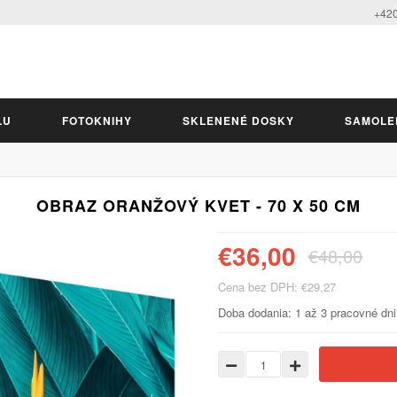
+420
LU
FOTOKNIHY
SKLENENÉ DOSKY
SAMOLE
OBRAZ ORANŽOVÝ KVET - 70 X 50 CM
€36,00
€48,00
Cena bez DPH: €29,27
Doba dodania: 1 až 3 pracovné dni