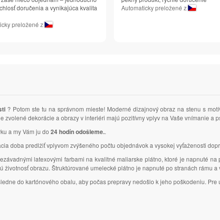
chlosť doručenia a vynikajúca kvalita
Automaticky preložené z
icky preložené z
sti
? Potom ste tu na správnom mieste! Moderné dizajnový obraz na stenu s mo
e zvolené dekorácie a obrazy v interiéri majú pozitívny vplyv na Vaše vnímanie a
ávku a my Vám ju do
24 hodín odošleme.
.
 doba predlžiť vplyvom zvýšeného počtu objednávok a vysokej vyťaženosti dopr
ezávadnými latexovými farbami na kvalitné maliarske plátno, ktoré je napnuté na
lhú životnosť obrazu. Štruktúrované umelecké plátno je napnuté po stranách rámu 
ásledne do kartónového obalu, aby počas prepravy nedošlo k jeho poškodeniu. Pre u