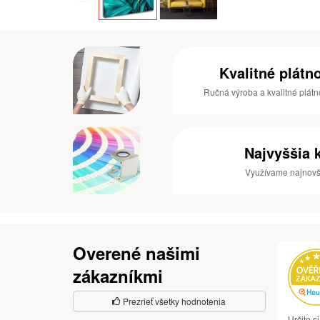
Kvalitné plátn
Ručná výroba a kvalitné plátn
Najvyššia k
Využívame najnovši
Overené našimi
zákazníkmi
Prezrieť všetky hodnotenia
Určite 