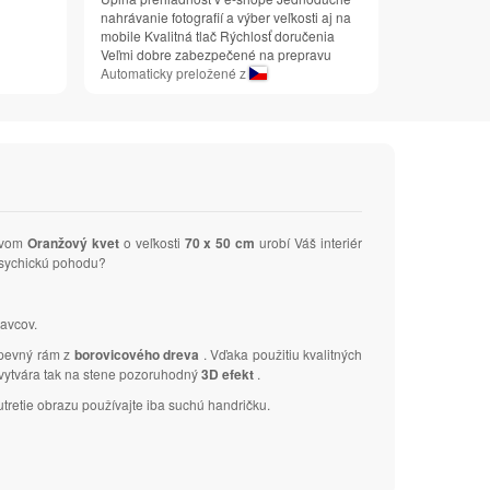
nahrávanie fotografií a výber veľkosti aj na
mobile Kvalitná tlač Rýchlosť doručenia
Veľmi dobre zabezpečené na prepravu
Automaticky preložené z
tívom
Oranžový kvet
o veľkosti
70 x 50 cm
urobí Váš interiér
 psychickú pohodu?
avcov.
 pevný rám z
borovicového dreva
. Vďaka použitiu kvalitných
a vytvára tak na stene pozoruhodný
3D efekt
.
tretie obrazu používajte iba suchú handričku.