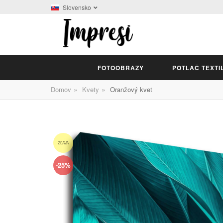
Slovensko
FOTOOBRAZY
POTLAČ TEXTI
»
»
Domov
Kvety
Oranžový kvet
ZĽAVA
-25%