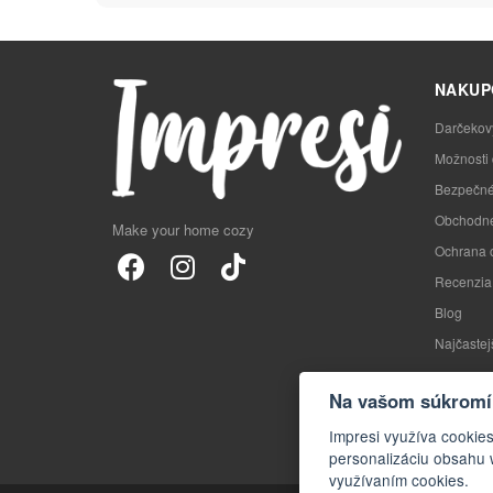
NAKUP
Darčekov
Možnosti
Bezpečné
Obchodné
Make your home cozy
Ochrana 
Recenzia
Blog
Najčastej
Na vašom súkromí 
Impresi využíva cookie
personalizáciu obsahu 
využívaním cookies.