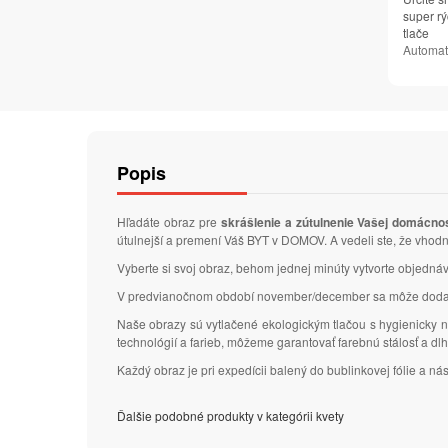
super rý
tlače
Automat
Popis
Hľadáte obraz pre
skrášlenie a zútulnenie Vašej domácno
útulnejší a premení Váš BYT v DOMOV. A vedeli ste, že vhodn
Vyberte si svoj obraz, behom jednej minúty vytvorte objedn
V predvianočnom období november/december sa môže dodacia
Naše obrazy sú vytlačené ekologickým tlačou s hygienicky n
technológií a farieb, môžeme garantovať farebnú stálosť a d
Každý obraz je pri expedícii balený do bublinkovej fólie a n
Ďalšie podobné produkty v kategórii kvety