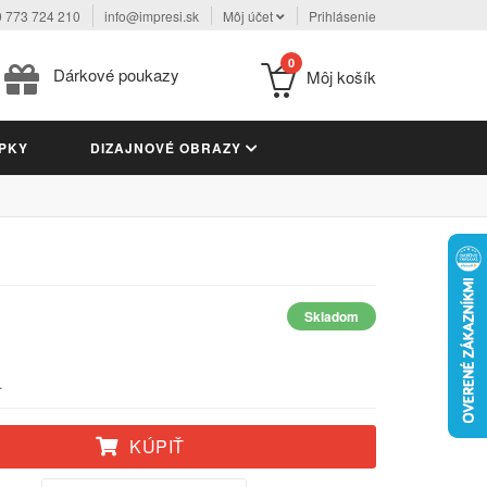
 773 724 210
info@impresi.sk
Môj účet
Prihlásenie
0
Dárkové poukazy
Môj košík
PKY
DIZAJNOVÉ OBRAZY
Skladom
.
KÚPIŤ