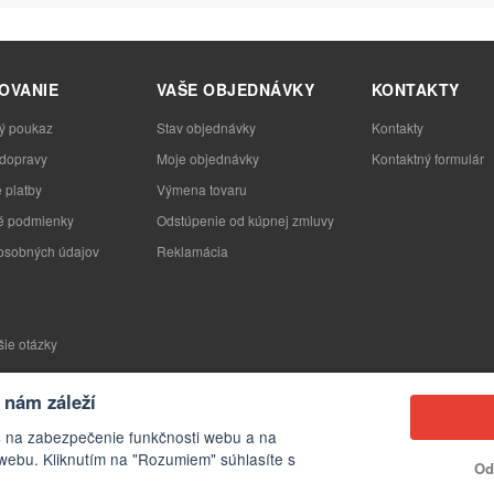
OVANIE
VAŠE OBJEDNÁVKY
KONTAKTY
ý poukaz
Stav objednávky
Kontakty
 dopravy
Moje objednávky
Kontaktný formulár
 platby
Výmena tovaru
 podmienky
Odstúpenie od kúpnej zmluvy
osobných údajov
Reklamácia
šie otázky
nám záleží
s na zabezpečenie funkčnosti webu a na
webu. Kliknutím na "Rozumiem" súhlasíte s
Od