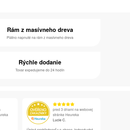
Rám z masívneho dreva
Plátno napnuté na rám z masívneho dreva
Rýchle dodanie
Tovar expedujeme do 24 hodín
a
pred 3 dňami na webovej
ureka
stránke Heureka
Lucie C.
Úplná prehľadnosť v e-shope Jednoduché