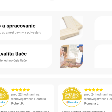
o a spracovanie
o zo zmesi bavlny a polyesteru
valita tlače
e technológie tlače
pred 22 hodinami na
pred 24 hodinami n
webovej stránke Heureka
webovej stránke He
Robert K.
Romana L.
si zase niečo objednám – jednoducho
pekný produkt, rýchle doručenie