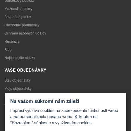
Darčekový poukaz
Možnosti dopravy
Bezpečné platby
Obchodné podmienky
Ochrana osobných údajov
Recenzia
Blog
Najčastejšie otázky
VAŠE OBJEDNÁVKY
Stav objednávky
Moje objednávky
Výmena tovaru
Na vašom súkromí nám záleží
Odstúpenie od kúpnej zmluvy
Impresi využíva cookies na zabezpečenie funkčnosti webu
Reklamácia
a na personalizáciu obsahu webu. Kliknutím na
"Rozumiem" súhlasíte s využívaním cookies.
KONTAKTY