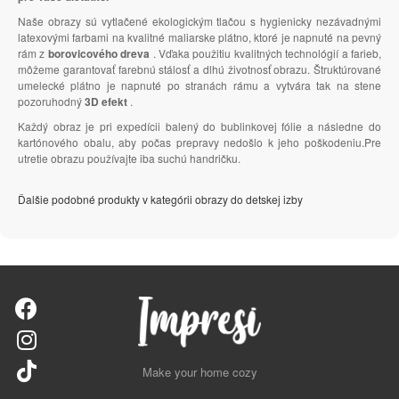
Naše obrazy sú vytlačené ekologickým tlačou s hygienicky nezávadnými
latexovými farbami na kvalitné maliarske plátno, ktoré je napnuté na pevný
rám z
borovicového dreva
. Vďaka použitiu kvalitných technológií a farieb,
môžeme garantovať farebnú stálosť a dlhú životnosť obrazu. Štruktúrované
umelecké plátno je napnuté po stranách rámu a vytvára tak na stene
pozoruhodný
3D efekt
.
Každý obraz je pri expedícii balený do bublinkovej fólie a následne do
kartónového obalu, aby počas prepravy nedošlo k jeho poškodeniu.Pre
utretie obrazu používajte iba suchú handričku.
Ďalšie podobné produkty v kategórii obrazy do detskej izby
Make your home cozy