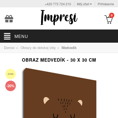
+420 773 724 210
Môj účet
Prihlásenie
0
MENU
»
»
Domov
Obrazy do detskej izby
Medvedík
OBRAZ MEDVEDÍK - 30 X 30 CM
ZĽAVA
-20%