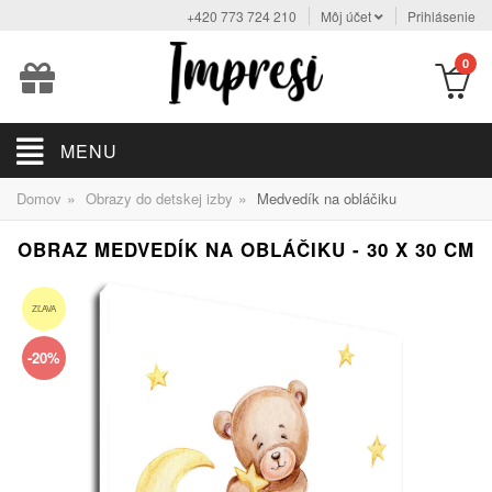
+420 773 724 210
Môj účet
Prihlásenie
0
MENU
»
»
Domov
Obrazy do detskej izby
Medvedík na obláčiku
OBRAZ MEDVEDÍK NA OBLÁČIKU - 30 X 30 CM
ZĽAVA
-20%