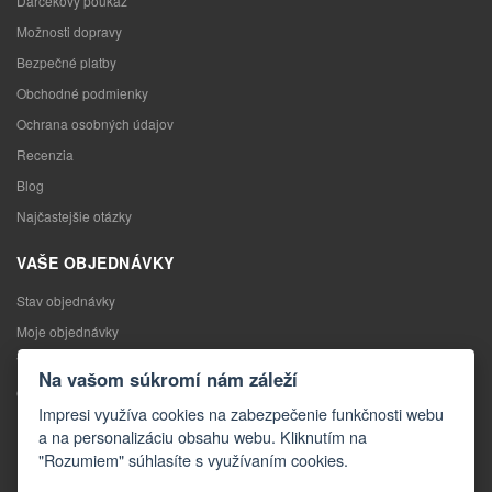
Darčekový poukaz
Možnosti dopravy
Bezpečné platby
Obchodné podmienky
Ochrana osobných údajov
Recenzia
Blog
Najčastejšie otázky
VAŠE OBJEDNÁVKY
Stav objednávky
Moje objednávky
Výmena tovaru
Na vašom súkromí nám záleží
Odstúpenie od kúpnej zmluvy
Impresi využíva cookies na zabezpečenie funkčnosti webu
Reklamácia
a na personalizáciu obsahu webu. Kliknutím na
"Rozumiem" súhlasíte s využívaním cookies.
KONTAKTY