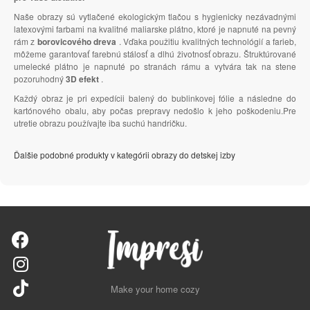
Naše obrazy sú vytlačené ekologickým tlačou s hygienicky nezávadnými
latexovými farbami na kvalitné maliarske plátno, ktoré je napnuté na pevný
rám z
borovicového dreva
. Vďaka použitiu kvalitných technológií a farieb,
môžeme garantovať farebnú stálosť a dlhú životnosť obrazu. Štruktúrované
umelecké plátno je napnuté po stranách rámu a vytvára tak na stene
pozoruhodný
3D efekt
.
Každý obraz je pri expedícii balený do bublinkovej fólie a následne do
kartónového obalu, aby počas prepravy nedošlo k jeho poškodeniu.Pre
utretie obrazu používajte iba suchú handričku.
Ďalšie podobné produkty v kategórii obrazy do detskej izby
Make your home cozy