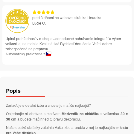
pred 3 dňami na webovej stránke Heureka
Lucie C.
Úplná prehľadnosť v e-shope Jednoduché nahrávanie fotografií a výber
veľkosti aj na mobile Kvalitná tlač Rýchlosť doručenia Veľmi dobre
zabezpečené na prepravu
Automaticky preložené z
Popis
Zariaďujete detskú izbu a chcete ju mať čo najkrajší?
Objednajte si obrázok s motívom
Medvedík na obláčiku
s veľkosťou
30 x
30 cm
a budete mať ihneď tú pravú dekoráciu.
Naše detské obrázky zútulnia Vašu izbu a urobia z nej to
najkrajšie miesto
pre Vaše dieťatko.