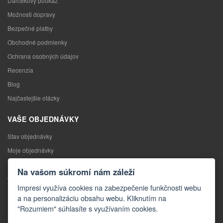
Darčekový poukaz
Možnosti dopravy
Bezpečné platby
Obchodné podmienky
Ochrana osobných údajov
Recenzia
Blog
Najčastejšie otázky
VAŠE OBJEDNÁVKY
Stav objednávky
Moje objednávky
Výmena tovaru
Na vašom súkromí nám záleží
Odstúpenie od kúpnej zmluvy
Impresi využíva cookies na zabezpečenie funkčnosti webu
Reklamácia
a na personalizáciu obsahu webu. Kliknutím na
"Rozumiem" súhlasíte s využívaním cookies.
KONTAKTY