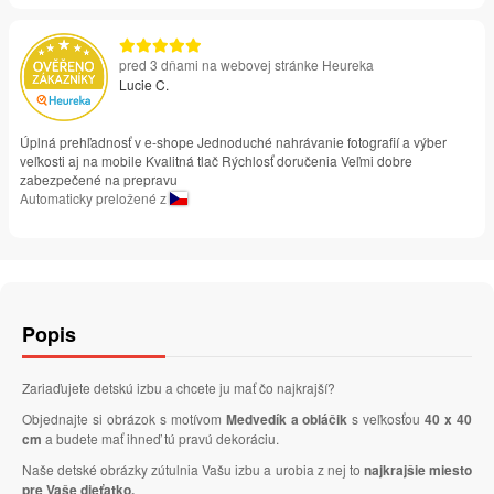
pred 3 dňami na webovej stránke Heureka
Lucie C.
Úplná prehľadnosť v e-shope Jednoduché nahrávanie fotografií a výber
veľkosti aj na mobile Kvalitná tlač Rýchlosť doručenia Veľmi dobre
zabezpečené na prepravu
Automaticky preložené z
Popis
Zariaďujete detskú izbu a chcete ju mať čo najkrajší?
Objednajte si obrázok s motívom
Medvedík a obláčik
s veľkosťou
40 x 40
cm
a budete mať ihneď tú pravú dekoráciu.
Naše detské obrázky zútulnia Vašu izbu a urobia z nej to
najkrajšie miesto
pre Vaše dieťatko.