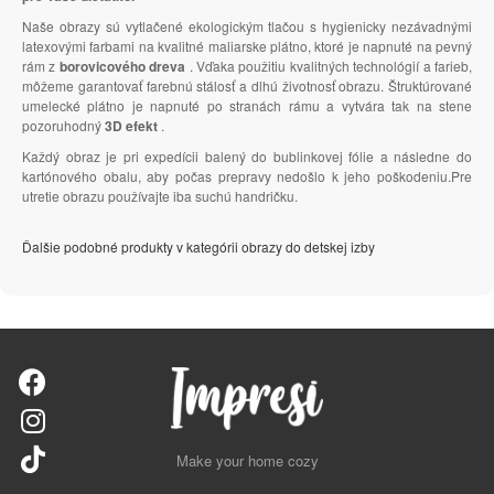
Naše obrazy sú vytlačené ekologickým tlačou s hygienicky nezávadnými
latexovými farbami na kvalitné maliarske plátno, ktoré je napnuté na pevný
rám z
borovicového dreva
. Vďaka použitiu kvalitných technológií a farieb,
môžeme garantovať farebnú stálosť a dlhú životnosť obrazu. Štruktúrované
umelecké plátno je napnuté po stranách rámu a vytvára tak na stene
pozoruhodný
3D efekt
.
Každý obraz je pri expedícii balený do bublinkovej fólie a následne do
kartónového obalu, aby počas prepravy nedošlo k jeho poškodeniu.Pre
utretie obrazu používajte iba suchú handričku.
Ďalšie podobné produkty v kategórii obrazy do detskej izby
Make your home cozy