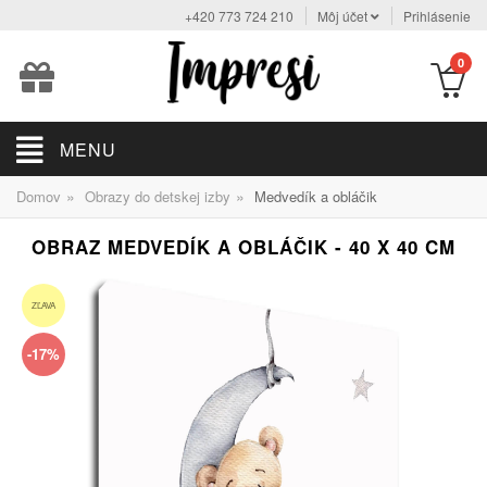
+420 773 724 210
Môj účet
Prihlásenie
0
MENU
»
»
Domov
Obrazy do detskej izby
Medvedík a obláčik
OBRAZ MEDVEDÍK A OBLÁČIK - 40 X 40 CM
ZĽAVA
-17%