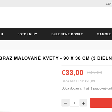
+420
LU
FOTOKNIHY
SKLENENÉ DOSKY
SAMOLE
BRAZ MALOVANÉ KVETY - 90 X 30 CM (3 DIELN
€33,00
€45,00
Cena bez DPH: €26,83
Doba dodania: 1 až 3 pracovné dni