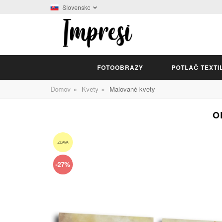
Slovensko
FOTOOBRAZY
POTLAČ TEXTI
»
»
Domov
Kvety
Malované kvety
O
ZĽAVA
-27%