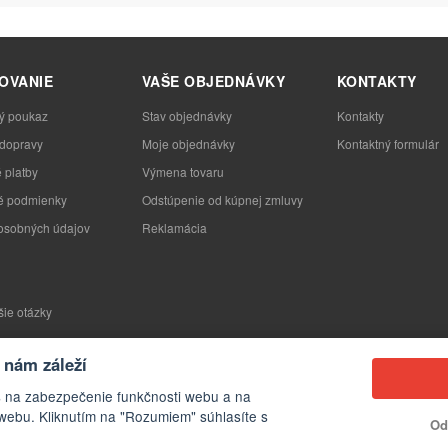
OVANIE
VAŠE OBJEDNÁVKY
KONTAKTY
ý poukaz
Stav objednávky
Kontakty
 dopravy
Moje objednávky
Kontaktný formulár
 platby
Výmena tovaru
 podmienky
Odstúpenie od kúpnej zmluvy
osobných údajov
Reklamácia
šie otázky
nám záleží
s na zabezpečenie funkčnosti webu a na
webu. Kliknutím na "Rozumiem" súhlasíte s
Od