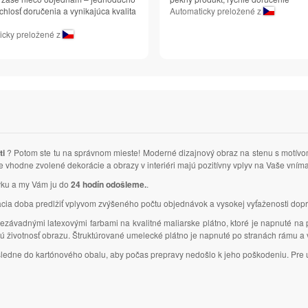
chlosť doručenia a vynikajúca kvalita
Automaticky preložené z
icky preložené z
ti
? Potom ste tu na správnom mieste! Moderné dizajnový obraz na stenu s motív
 že vhodne zvolené dekorácie a obrazy v interiéri majú pozitívny vplyv na Vaše vní
ávku a my Vám ju do
24 hodín odošleme.
.
 doba predlžiť vplyvom zvýšeného počtu objednávok a vysokej vyťaženosti dopr
ezávadnými latexovými farbami na kvalitné maliarske plátno, ktoré je napnuté na
lhú životnosť obrazu. Štruktúrované umelecké plátno je napnuté po stranách rámu 
ásledne do kartónového obalu, aby počas prepravy nedošlo k jeho poškodeniu. Pre u