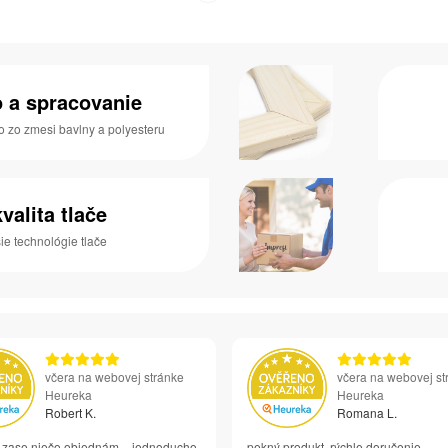
o a spracovanie
o zo zmesi bavlny a polyesteru
valita tlače
e technológie tlače
včera na webovej stránke
včera na webovej st
Heureka
Heureka
Robert K.
Romana L.
si zase niečo objednám – jednoducho
pekný produkt, rýchle doručenie