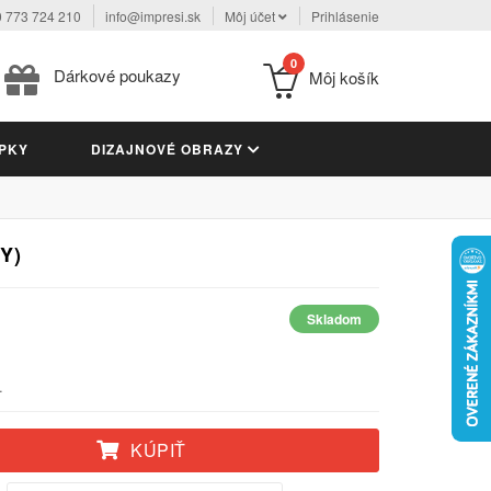
 773 724 210
info@impresi.sk
Môj účet
Prihlásenie
0
Dárkové poukazy
Môj košík
PKY
DIZAJNOVÉ OBRAZY
Y)
Skladom
.
KÚPIŤ