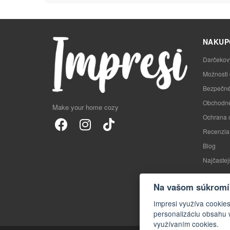
NAKUP
Darčekov
Možnosti
Bezpečné
Obchodné
Make your home cozy
Ochrana 
Recenzia
Blog
Najčastej
Na vašom súkromí 
Impresi využíva cookie
personalizáciu obsahu 
využívaním cookies.