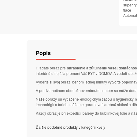
super rý
tlače
Automat
Popis
Hľadáte obraz pre
skrášlenie a zútulnenie Vašej domácnos
interiér útulnejší a premení Váš BYT v DOMOV. A vedeli ste,
Vyberte si svoj obraz, behom jednej minúty vytvorte objedn
V predvianočnom období november/december sa môže dodacia
Naše obrazy sú vytlačené ekologickým tlačou s hygienicky n
technológií a farieb, môžeme garantovať farebnú stálosť a d
Každý obraz je pri expedícii balený do bublinkovej fólie a n
Ďalšie podobné produkty v kategórii kvety