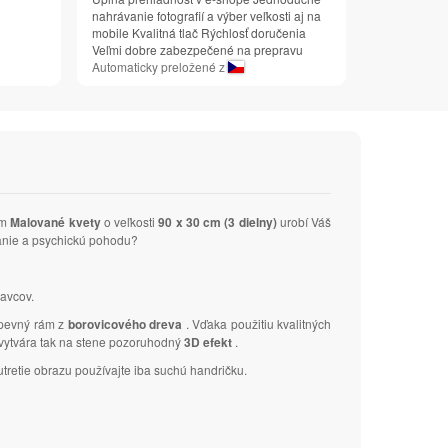
nahrávanie fotografií a výber veľkosti aj na
mobile Kvalitná tlač Rýchlosť doručenia
Veľmi dobre zabezpečené na prepravu
Automaticky preložené z
om
Malované kvety
o veľkosti
90 x 30 cm (3 dielny)
urobí Váš
manie a psychickú pohodu?
avcov.
 pevný rám z
borovicového dreva
. Vďaka použitiu kvalitných
a vytvára tak na stene pozoruhodný
3D efekt
.
tretie obrazu používajte iba suchú handričku.