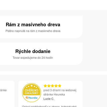
Rám z masívneho dreva
Plátno napnuté na rám z masívneho dreva
Rýchle dodanie
Tovar expedujeme do 24 hodín
ránke
pred 3 dňami na webovej
stránke Heureka
Lucie C.
Úplná prehľadnosť v e-shope Jednoduché