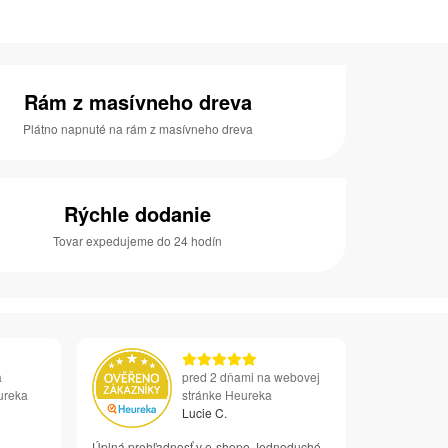
Rám z masívneho dreva
Plátno napnuté na rám z masívneho dreva
Rýchle dodanie
Tovar expedujeme do 24 hodín
a
pred 2 dňami na webovej
ureka
stránke Heureka
Lucie C.
Úplná prehľadnosť v e-shope Jednoduché