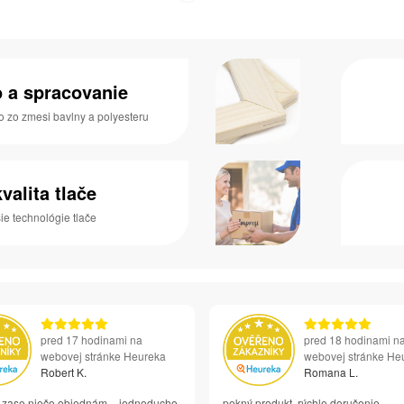
o a spracovanie
o zo zmesi bavlny a polyesteru
valita tlače
e technológie tlače
pred 17 hodinami na
pred 18 hodinami n
webovej stránke Heureka
webovej stránke He
Robert K.
Romana L.
si zase niečo objednám – jednoducho
pekný produkt, rýchle doručenie