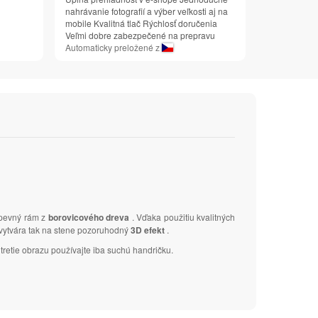
nahrávanie fotografií a výber veľkosti aj na
mobile Kvalitná tlač Rýchlosť doručenia
Veľmi dobre zabezpečené na prepravu
Automaticky preložené z
 pevný rám z
borovicového dreva
. Vďaka použitiu kvalitných
a vytvára tak na stene pozoruhodný
3D efekt
.
tretie obrazu používajte iba suchú handričku.