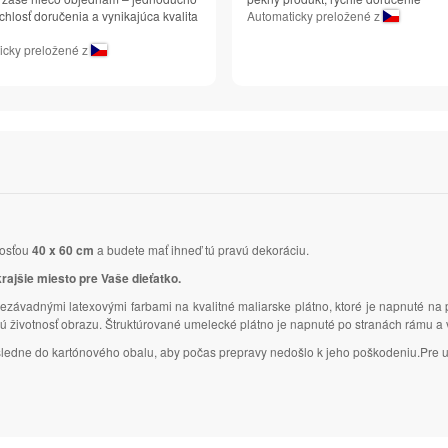
chlosť doručenia a vynikajúca kvalita
Automaticky preložené z
icky preložené z
kosťou
40 x 60 cm
a budete mať ihneď tú pravú dekoráciu.
krajšie miesto pre Vaše dieťatko.
ezávadnými latexovými farbami na kvalitné maliarske plátno, ktoré je napnuté na
lhú životnosť obrazu. Štruktúrované umelecké plátno je napnuté po stranách rámu 
následne do kartónového obalu, aby počas prepravy nedošlo k jeho poškodeniu.Pre u