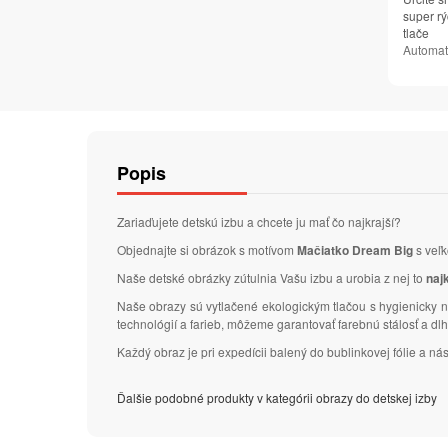
super rý
tlače
Automat
Popis
Zariaďujete detskú izbu a chcete ju mať čo najkrajší?
Objednajte si obrázok s motívom
Mačiatko Dream Big
s veľ
Naše detské obrázky zútulnia Vašu izbu a urobia z nej to
naj
Naše obrazy sú vytlačené ekologickým tlačou s hygienicky n
technológií a farieb, môžeme garantovať farebnú stálosť a d
Každý obraz je pri expedícii balený do bublinkovej fólie a 
Ďalšie podobné produkty v kategórii obrazy do detskej izby