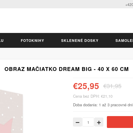
+420
LU
FOTOKNIHY
SKLENENÉ DOSKY
SAMOLE
OBRAZ MAČIATKO DREAM BIG - 40 X 60 CM
€25,95
€31,95
Cena bez DPH: €21,10
Doba dodania: 1 až 3 pracovné dni