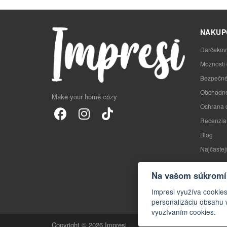
NAKUP
Darčekov
Možnosti
Bezpečné
Obchodné
Make your home cozy
Ochrana 
Recenzia
Blog
Najčastej
Na vašom súkromí 
Impresi využíva cookie
personalizáciu obsahu 
využívaním cookies.
Copyright © 2026 Impresi