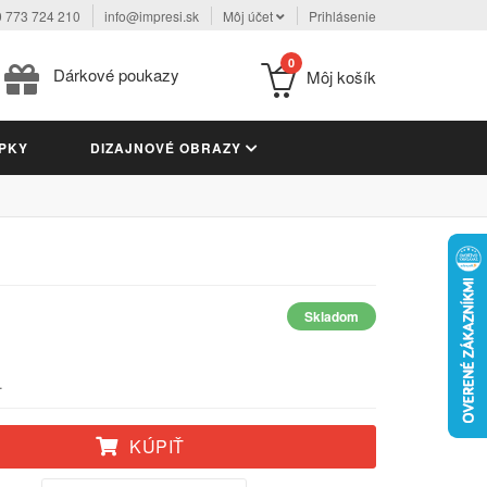
 773 724 210
info@impresi.sk
Môj účet
Prihlásenie
0
Dárkové poukazy
Môj košík
PKY
DIZAJNOVÉ OBRAZY
Skladom
.
KÚPIŤ