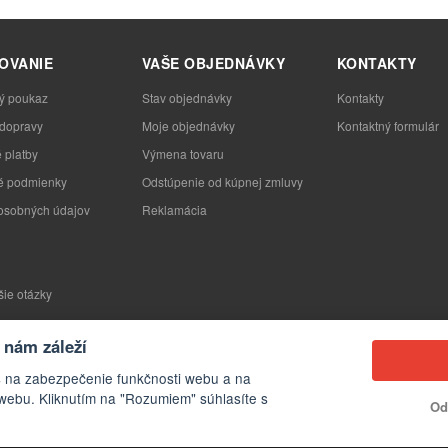
OVANIE
VAŠE OBJEDNÁVKY
KONTAKTY
ý poukaz
Stav objednávky
Kontakty
 dopravy
Moje objednávky
Kontaktný formulár
 platby
Výmena tovaru
 podmienky
Odstúpenie od kúpnej zmluvy
osobných údajov
Reklamácia
šie otázky
nám záleží
s na zabezpečenie funkčnosti webu a na
webu. Kliknutím na "Rozumiem" súhlasíte s
Od