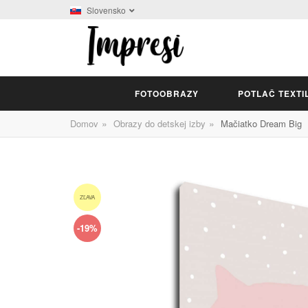
Slovensko
FOTOOBRAZY
POTLAČ TEXTI
»
»
Domov
Obrazy do detskej izby
Mačiatko Dream Big
ZĽAVA
-19%