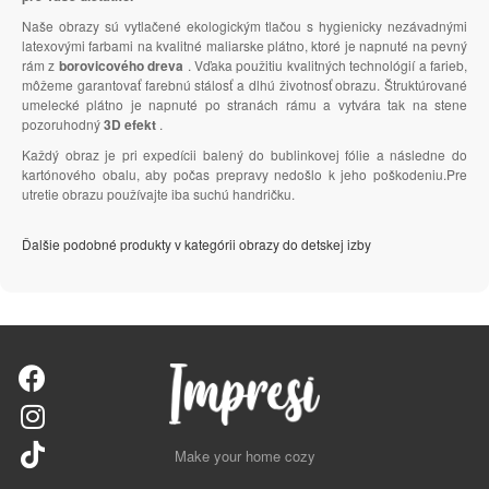
Naše obrazy sú vytlačené ekologickým tlačou s hygienicky nezávadnými
latexovými farbami na kvalitné maliarske plátno, ktoré je napnuté na pevný
rám z
borovicového dreva
. Vďaka použitiu kvalitných technológií a farieb,
môžeme garantovať farebnú stálosť a dlhú životnosť obrazu. Štruktúrované
umelecké plátno je napnuté po stranách rámu a vytvára tak na stene
pozoruhodný
3D efekt
.
Každý obraz je pri expedícii balený do bublinkovej fólie a následne do
kartónového obalu, aby počas prepravy nedošlo k jeho poškodeniu.Pre
utretie obrazu používajte iba suchú handričku.
Ďalšie podobné produkty v kategórii obrazy do detskej izby
Make your home cozy