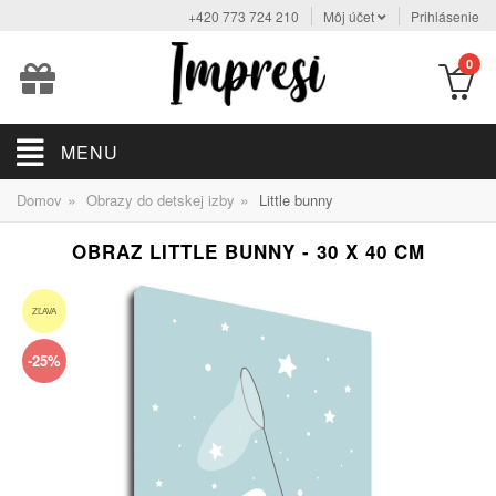
+420 773 724 210
Môj účet
Prihlásenie
0
MENU
»
»
Domov
Obrazy do detskej izby
Little bunny
OBRAZ LITTLE BUNNY - 30 X 40 CM
ZĽAVA
-25%