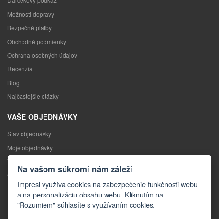
Darčekový poukaz
Možnosti dopravy
Bezpečné platby
Obchodné podmienky
Ochrana osobných údajov
Recenzia
Blog
Najčastejšie otázky
VAŠE OBJEDNÁVKY
Stav objednávky
Moje objednávky
Výmena tovaru
Na vašom súkromí nám záleží
Odstúpenie od kúpnej zmluvy
Impresi využíva cookies na zabezpečenie funkčnosti webu
Reklamácia
a na personalizáciu obsahu webu. Kliknutím na
"Rozumiem" súhlasíte s využívaním cookies.
KONTAKTY