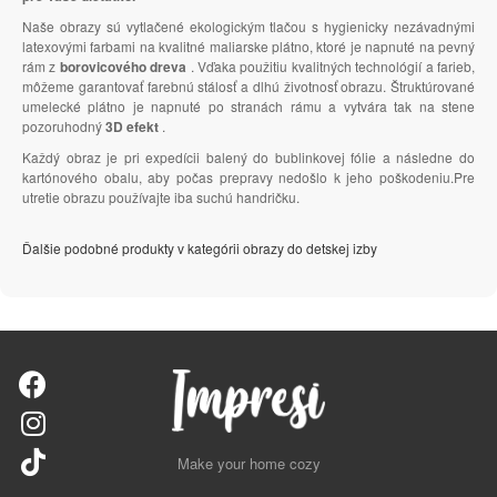
Naše obrazy sú vytlačené ekologickým tlačou s hygienicky nezávadnými
latexovými farbami na kvalitné maliarske plátno, ktoré je napnuté na pevný
rám z
borovicového dreva
. Vďaka použitiu kvalitných technológií a farieb,
môžeme garantovať farebnú stálosť a dlhú životnosť obrazu. Štruktúrované
umelecké plátno je napnuté po stranách rámu a vytvára tak na stene
pozoruhodný
3D efekt
.
Každý obraz je pri expedícii balený do bublinkovej fólie a následne do
kartónového obalu, aby počas prepravy nedošlo k jeho poškodeniu.Pre
utretie obrazu používajte iba suchú handričku.
Ďalšie podobné produkty v kategórii obrazy do detskej izby
Make your home cozy