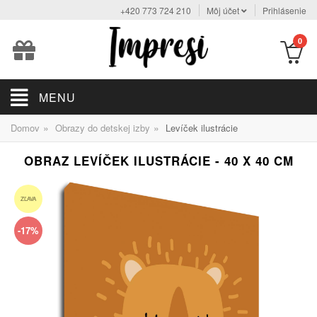
+420 773 724 210
Môj účet
Prihlásenie
0
MENU
»
»
Domov
Obrazy do detskej izby
Levíček ilustrácie
OBRAZ LEVÍČEK ILUSTRÁCIE - 40 X 40 CM
ZĽAVA
-17%