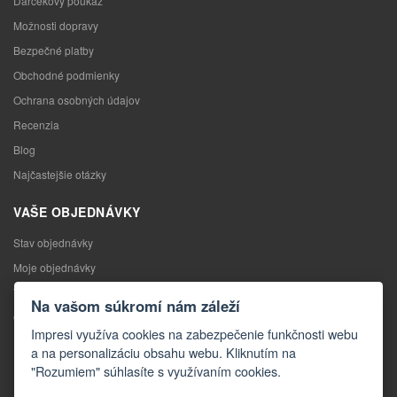
Darčekový poukaz
Možnosti dopravy
Bezpečné platby
Obchodné podmienky
Ochrana osobných údajov
Recenzia
Blog
Najčastejšie otázky
VAŠE OBJEDNÁVKY
Stav objednávky
Moje objednávky
Výmena tovaru
Na vašom súkromí nám záleží
Odstúpenie od kúpnej zmluvy
Impresi využíva cookies na zabezpečenie funkčnosti webu
Reklamácia
a na personalizáciu obsahu webu. Kliknutím na
"Rozumiem" súhlasíte s využívaním cookies.
KONTAKTY