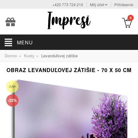
+420 773 724 210
Môj účet
Prihlásenie
0
MENU
»
»
Domov
Kvety
Levanduľovej zátišie
OBRAZ LEVANDUĽOVEJ ZÁTIŠIE - 70 X 50 CM
ZĽAVA
-25%