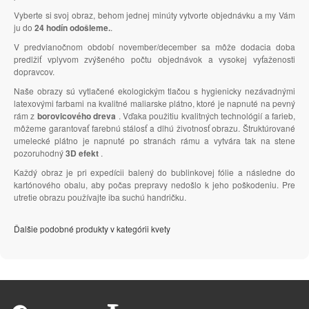
Vyberte si svoj obraz, behom jednej minúty vytvorte objednávku a my Vám
ju do
24 hodín odošleme.
.
V predvianočnom období november/december sa môže dodacia doba
predlžiť vplyvom zvýšeného počtu objednávok a vysokej vyťaženosti
dopravcov.
Naše obrazy sú vytlačené ekologickým tlačou s hygienicky nezávadnými
latexovými farbami na kvalitné maliarske plátno, ktoré je napnuté na pevný
rám z
borovicového dreva
. Vďaka použitiu kvalitných technológií a farieb,
môžeme garantovať farebnú stálosť a dlhú životnosť obrazu. Štruktúrované
umelecké plátno je napnuté po stranách rámu a vytvára tak na stene
pozoruhodný
3D efekt
.
Každý obraz je pri expedícii balený do bublinkovej fólie a následne do
kartónového obalu, aby počas prepravy nedošlo k jeho poškodeniu. Pre
utretie obrazu používajte iba suchú handričku.
Ďalšie podobné produkty v kategórii kvety