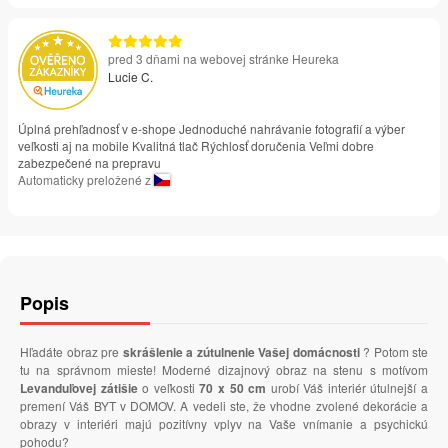
pred 3 dňami na webovej stránke Heureka
Lucie C.
Úplná prehľadnosť v e-shope Jednoduché nahrávanie fotografií a výber
veľkosti aj na mobile Kvalitná tlač Rýchlosť doručenia Veľmi dobre
zabezpečené na prepravu
Automaticky preložené z
Popis
Hľadáte obraz pre
skrášlenie a zútulnenie Vašej domácnosti
? Potom ste
tu na správnom mieste! Moderné dizajnový obraz na stenu s motívom
Levanduľovej zátišie
o veľkosti
70 x 50 cm
urobí Váš interiér útulnejší a
premení Váš BYT v DOMOV. A vedeli ste, že vhodne zvolené dekorácie a
obrazy v interiéri majú pozitívny vplyv na Vaše vnímanie a psychickú
pohodu?