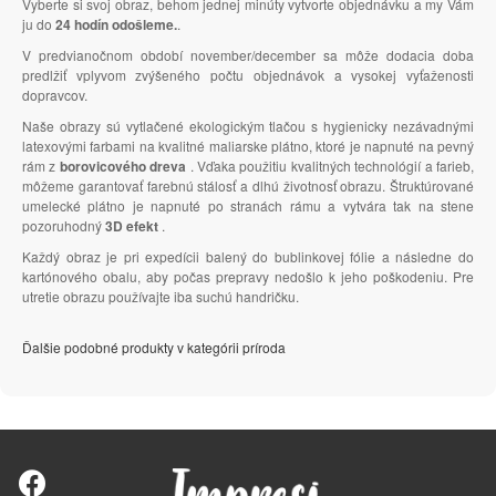
Vyberte si svoj obraz, behom jednej minúty vytvorte objednávku a my Vám
ju do
24 hodín odošleme.
.
V predvianočnom období november/december sa môže dodacia doba
predlžiť vplyvom zvýšeného počtu objednávok a vysokej vyťaženosti
dopravcov.
Naše obrazy sú vytlačené ekologickým tlačou s hygienicky nezávadnými
latexovými farbami na kvalitné maliarske plátno, ktoré je napnuté na pevný
rám z
borovicového dreva
. Vďaka použitiu kvalitných technológií a farieb,
môžeme garantovať farebnú stálosť a dlhú životnosť obrazu. Štruktúrované
umelecké plátno je napnuté po stranách rámu a vytvára tak na stene
pozoruhodný
3D efekt
.
Každý obraz je pri expedícii balený do bublinkovej fólie a následne do
kartónového obalu, aby počas prepravy nedošlo k jeho poškodeniu. Pre
utretie obrazu používajte iba suchú handričku.
Ďalšie podobné produkty v kategórii príroda