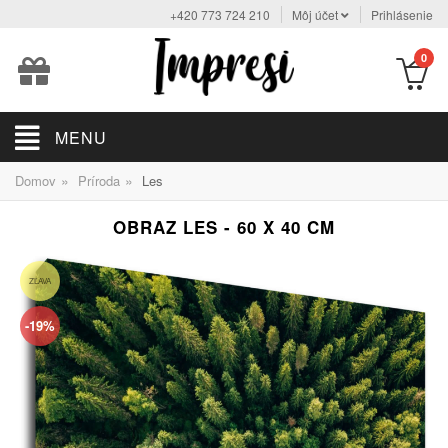
+420 773 724 210
Môj účet
Prihlásenie
0
MENU
»
»
Domov
Príroda
Les
OBRAZ LES - 60 X 40 CM
ZĽAVA
-19%