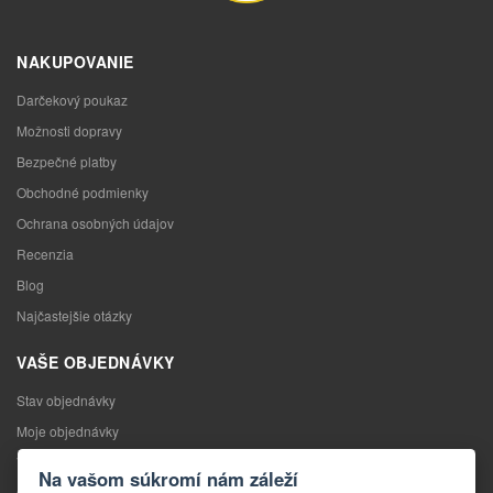
NAKUPOVANIE
Darčekový poukaz
Možnosti dopravy
Bezpečné platby
Obchodné podmienky
Ochrana osobných údajov
Recenzia
Blog
Najčastejšie otázky
VAŠE OBJEDNÁVKY
Stav objednávky
Moje objednávky
Výmena tovaru
Na vašom súkromí nám záleží
Odstúpenie od kúpnej zmluvy