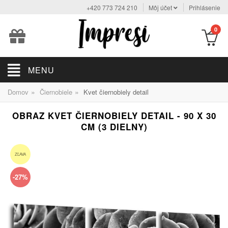
+420 773 724 210
Môj účet
Prihlásenie
0
MENU
»
»
Domov
Čiernobiele
Kvet čiernobiely detail
OBRAZ KVET ČIERNOBIELY DETAIL - 90 X 30
CM (3 DIELNY)
ZĽAVA
-27%