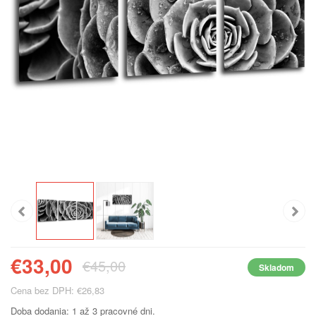
€33,00
€45,00
Skladom
Cena bez DPH: €26,83
Doba dodania: 1 až 3 pracovné dni.