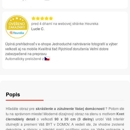
pred 4 dňami na webovej stránke Heureka
Lucie C.
Úplná prehľadnosť v e-shope Jednoduché nahrávanie fotografií a výber
veľkosti aj na mobile Kvalitná tlač Rýchlosť doručenia Veľmi dobre
zabezpečené na prepravu
Automaticky preložené z
Popis
Hľadáte obraz pre
skrášlenie a zútulnenie Vašej domácnosti
? Potom ste
tu na správnom mieste! Moderné dizajnový obraz na stenu s motívom
Kvet
čiernobiely detail
o veľkosti
90 x 30 cm (3 dielny)
urobí Váš interiér
útulnejší a premení Váš BYT v DOMOV. A vedeli ste, že vhodne zvolené
dekorácie a obrazy v interiéri majú pozitívny vplyv na Vaše vnímanie a