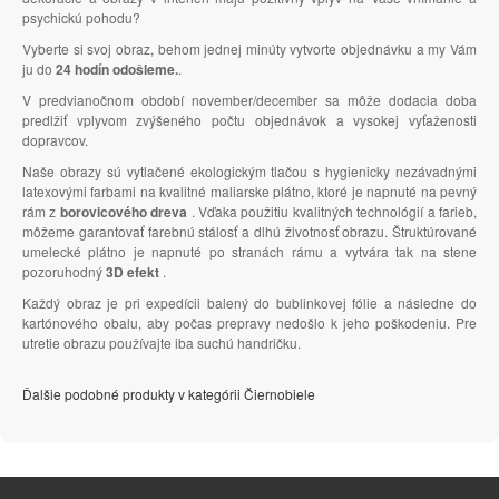
psychickú pohodu?
Vyberte si svoj obraz, behom jednej minúty vytvorte objednávku a my Vám
ju do
24 hodín odošleme.
.
V predvianočnom období november/december sa môže dodacia doba
predlžiť vplyvom zvýšeného počtu objednávok a vysokej vyťaženosti
dopravcov.
Naše obrazy sú vytlačené ekologickým tlačou s hygienicky nezávadnými
latexovými farbami na kvalitné maliarske plátno, ktoré je napnuté na pevný
rám z
borovicového dreva
. Vďaka použitiu kvalitných technológií a farieb,
môžeme garantovať farebnú stálosť a dlhú životnosť obrazu. Štruktúrované
umelecké plátno je napnuté po stranách rámu a vytvára tak na stene
pozoruhodný
3D efekt
.
Každý obraz je pri expedícii balený do bublinkovej fólie a následne do
kartónového obalu, aby počas prepravy nedošlo k jeho poškodeniu. Pre
utretie obrazu používajte iba suchú handričku.
Ďalšie podobné produkty v kategórii Čiernobiele