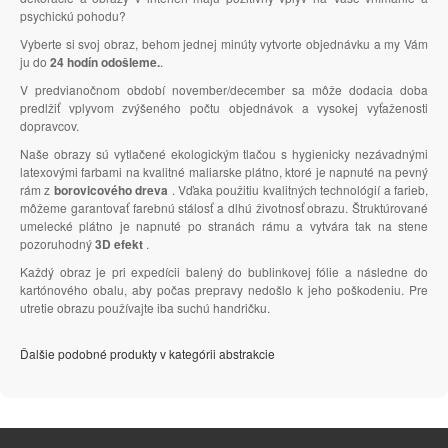
psychickú pohodu?
Vyberte si svoj obraz, behom jednej minúty vytvorte objednávku a my Vám
ju do
24 hodín odošleme.
.
V predvianočnom období november/december sa môže dodacia doba
predlžiť vplyvom zvýšeného počtu objednávok a vysokej vyťaženosti
dopravcov.
Naše obrazy sú vytlačené ekologickým tlačou s hygienicky nezávadnými
latexovými farbami na kvalitné maliarske plátno, ktoré je napnuté na pevný
rám z
borovicového dreva
. Vďaka použitiu kvalitných technológií a farieb,
môžeme garantovať farebnú stálosť a dlhú životnosť obrazu. Štruktúrované
umelecké plátno je napnuté po stranách rámu a vytvára tak na stene
pozoruhodný
3D efekt
.
Každý obraz je pri expedícii balený do bublinkovej fólie a následne do
kartónového obalu, aby počas prepravy nedošlo k jeho poškodeniu. Pre
utretie obrazu používajte iba suchú handričku.
Ďalšie podobné produkty v kategórii abstrakcie