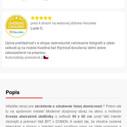
pred 4 dňami na webovej stránke Heureka
Lucie C.
Úplná prehľadnosť v e-shope Jednoduché nahrávanie fotografií a výber
veľkosti aj na mobile Kvalitná tlač Rýchlosť doručenia Veľmi dobre
zabezpečené na prepravu
Automaticky preložené z
Popis
Hľadáte obraz pre
skrášlenie a zútulnenie Vašej domácnosti
? Potom ste
tu na správnom mieste! Moderné dizajnový obraz na stenu s motívom
Kresba abstraktné obdlžníky
o veľkosti
90 x 60 cm
urobí Váš interiér
útulnejší a premení Váš BYT v DOMOV. A vedeli ste, že vhodne zvolené
dekorácie a obrazy v interiéri majú pozitívny vplyv na Vaše vnímanie a