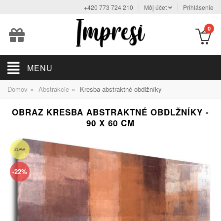
+420 773 724 210
Môj účet
Prihlásenie
0
MENU
»
»
Domov
Abstrakcie
Kresba abstraktné obdlžníky
OBRAZ KRESBA ABSTRAKTNÉ OBDLŽNÍKY -
90 X 60 CM
ZĽAVA
-22%