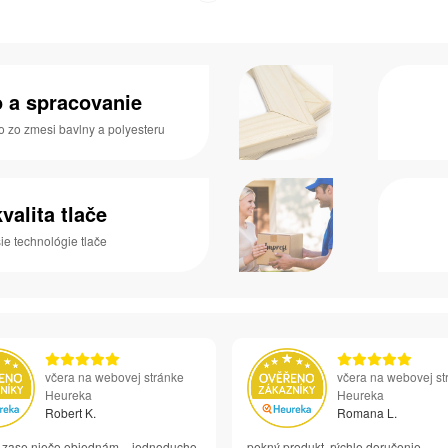
o a spracovanie
o zo zmesi bavlny a polyesteru
valita tlače
e technológie tlače
včera na webovej stránke
včera na webovej st
Heureka
Heureka
Robert K.
Romana L.
si zase niečo objednám – jednoducho
pekný produkt, rýchle doručenie