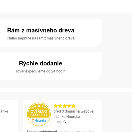
Rám z masívneho dreva
Plátno napnuté na rám z masívneho dreva
Rýchle dodanie
Tovar expedujeme do 24 hodín
ránke
pred 3 dňami na webovej
stránke Heureka
Lucie C.
Úplná prehľadnosť v e-shope Jednoduché