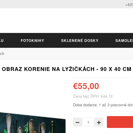
+420
LU
FOTOKNIHY
SKLENENÉ DOSKY
SAMOLE
ách
OBRAZ KORENIE NA LYŽIČKÁCH - 90 X 40 CM
€55,00
Cena bez DPH: €44,72
Doba dodania: 1 až 3 pracovné dni