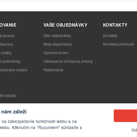
OVANIE
VAŠE OBJEDNÁVKY
KONTAKTY
ý poukaz
Stav objednávky
Kontakty
 dopravy
Moje objednávky
Kontaktný formulár
 platby
Výmena tovaru
 podmienky
Odstúpenie od kúpnej zmluvy
osobných údajov
Reklamácia
šie otázky
nám záleží
s na zabezpečenie funkčnosti webu a na
webu. Kliknutím na "Rozumiem" súhlasíte s
Od