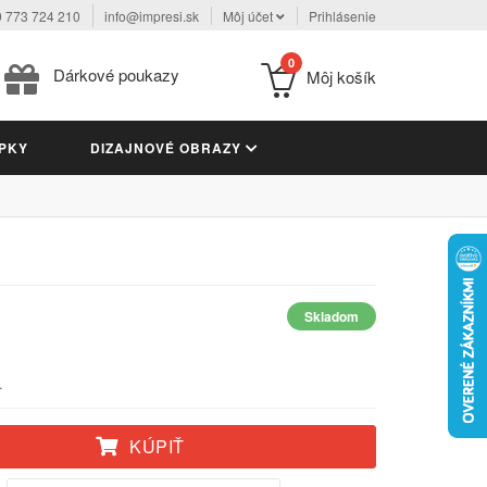
 773 724 210
info@impresi.sk
Môj účet
Prihlásenie
0
Dárkové poukazy
Môj košík
PKY
DIZAJNOVÉ OBRAZY
Skladom
.
KÚPIŤ