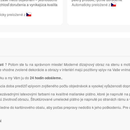
chlosť doručenia a vynikajúca kvalita
Automaticky preložené z
icky preložené z
sti
? Potom ste tu na správnom mieste! Moderné dizajnový obraz na stenu s mo
 že vhodne zvolené dekorácie a obrazy v interiéri majú pozitívny vplyv na Vaše vní
ávku a my Vám ju do
24 hodín odošleme.
.
 doba predlžiť vplyvom zvýšeného počtu objednávok a vysokej vyťaženosti dopr
ezávadnými latexovými farbami na kvalitné maliarske plátno, ktoré je napnuté na
lhú životnosť obrazu. Štruktúrované umelecké plátno je napnuté po stranách rámu 
ásledne do kartónového obalu, aby počas prepravy nedošlo k jeho poškodeniu. Pre u
i