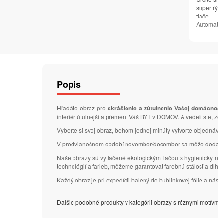
super rý
tlače
Automat
Popis
Hľadáte obraz pre
skrášlenie a zútulnenie Vašej domácno
interiér útulnejší a premení Váš BYT v DOMOV. A vedeli ste,
Vyberte si svoj obraz, behom jednej minúty vytvorte objedn
V predvianočnom období november/december sa môže dodacia
Naše obrazy sú vytlačené ekologickým tlačou s hygienicky n
technológií a farieb, môžeme garantovať farebnú stálosť a d
Každý obraz je pri expedícii balený do bublinkovej fólie a n
Ďalšie podobné produkty v kategórii obrazy s rôznymi motívm