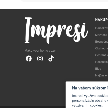
NAKUP
Darčekov
Možnosti
Bezpečné
Obchodné
Make your home cozy
Ochrana 
Recenzia
Blog
Najčastej
Na vašom súkromí 
Impresi využíva cookie
personalizáciu obsahu 
využívaním cookies.