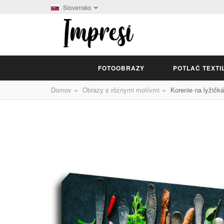
Slovensko
FOTOOBRAZY
POTLAČ TEXTI
»
»
Domov
Obrazy s rôznymi motívmi
Korenie na lyžičk