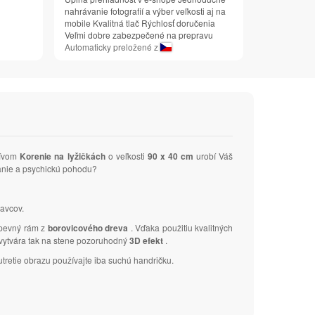
nahrávanie fotografií a výber veľkosti aj na
mobile Kvalitná tlač Rýchlosť doručenia
Veľmi dobre zabezpečené na prepravu
Automaticky preložené z
tívom
Korenie na lyžičkách
o veľkosti
90 x 40 cm
urobí Váš
manie a psychickú pohodu?
avcov.
 pevný rám z
borovicového dreva
. Vďaka použitiu kvalitných
a vytvára tak na stene pozoruhodný
3D efekt
.
tretie obrazu používajte iba suchú handričku.