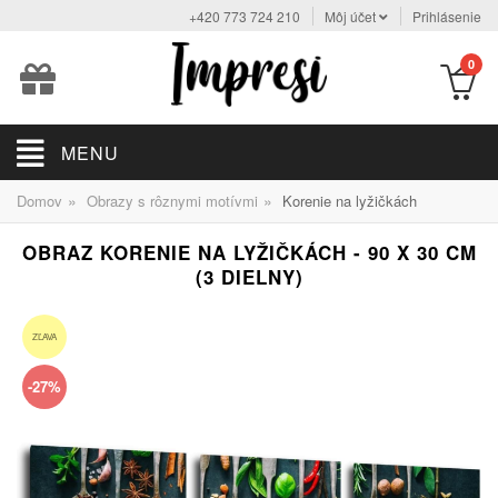
+420 773 724 210
Môj účet
Prihlásenie
0
MENU
»
»
Domov
Obrazy s rôznymi motívmi
Korenie na lyžičkách
OBRAZ KORENIE NA LYŽIČKÁCH - 90 X 30 CM
(3 DIELNY)
ZĽAVA
-27%