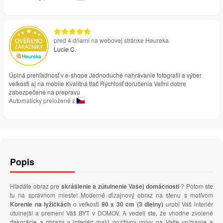
pred 4 dňami na webovej stránke Heureka
Lucie C.
Úplná prehľadnosť v e-shope Jednoduché nahrávanie fotografií a výber
veľkosti aj na mobile Kvalitná tlač Rýchlosť doručenia Veľmi dobre
zabezpečené na prepravu
Automaticky preložené z
Popis
Hľadáte obraz pre
skrášlenie a zútulnenie Vašej domácnosti
? Potom ste
tu na správnom mieste! Moderné dizajnový obraz na stenu s motívom
Korenie na lyžičkách
o veľkosti
90 x 30 cm (3 dielny)
urobí Váš interiér
útulnejší a premení Váš BYT v DOMOV. A vedeli ste, že vhodne zvolené
dekorácie a obrazy v interiéri majú pozitívny vplyv na Vaše vnímanie a