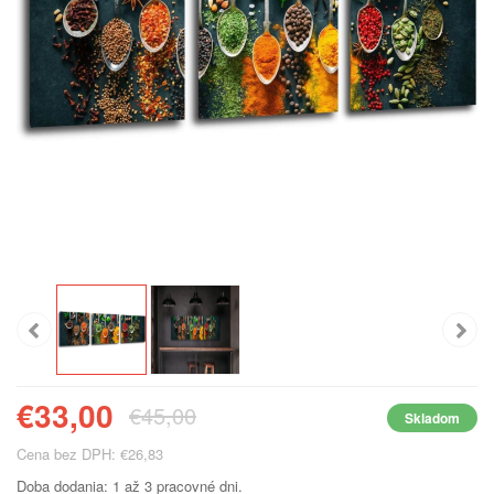
€33,00
€45,00
Skladom
Cena bez DPH: €26,83
Doba dodania: 1 až 3 pracovné dni.