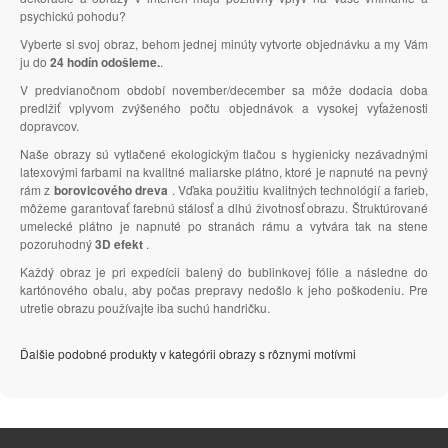
psychickú pohodu?
Vyberte si svoj obraz, behom jednej minúty vytvorte objednávku a my Vám
ju do
24 hodín odošleme.
.
V predvianočnom období november/december sa môže dodacia doba
predlžiť vplyvom zvýšeného počtu objednávok a vysokej vyťaženosti
dopravcov.
Naše obrazy sú vytlačené ekologickým tlačou s hygienicky nezávadnými
latexovými farbami na kvalitné maliarske plátno, ktoré je napnuté na pevný
rám z
borovicového dreva
. Vďaka použitiu kvalitných technológií a farieb,
môžeme garantovať farebnú stálosť a dlhú životnosť obrazu. Štruktúrované
umelecké plátno je napnuté po stranách rámu a vytvára tak na stene
pozoruhodný
3D efekt
.
Každý obraz je pri expedícii balený do bublinkovej fólie a následne do
kartónového obalu, aby počas prepravy nedošlo k jeho poškodeniu. Pre
utretie obrazu používajte iba suchú handričku.
Ďalšie podobné produkty v kategórii obrazy s rôznymi motívmi