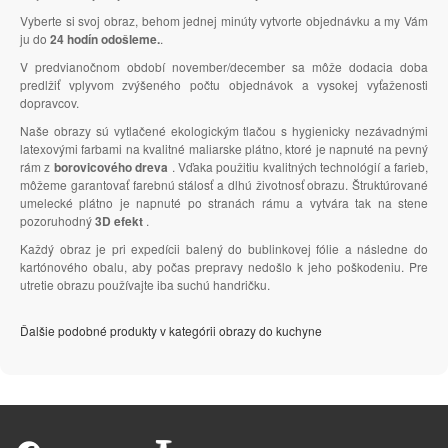
Vyberte si svoj obraz, behom jednej minúty vytvorte objednávku a my Vám
ju do
24 hodín odošleme.
.
V predvianočnom období november/december sa môže dodacia doba
predlžiť vplyvom zvýšeného počtu objednávok a vysokej vyťaženosti
dopravcov.
Naše obrazy sú vytlačené ekologickým tlačou s hygienicky nezávadnými
latexovými farbami na kvalitné maliarske plátno, ktoré je napnuté na pevný
rám z
borovicového dreva
. Vďaka použitiu kvalitných technológií a farieb,
môžeme garantovať farebnú stálosť a dlhú životnosť obrazu. Štruktúrované
umelecké plátno je napnuté po stranách rámu a vytvára tak na stene
pozoruhodný
3D efekt
.
Každý obraz je pri expedícii balený do bublinkovej fólie a následne do
kartónového obalu, aby počas prepravy nedošlo k jeho poškodeniu. Pre
utretie obrazu používajte iba suchú handričku.
Ďalšie podobné produkty v kategórii obrazy do kuchyne