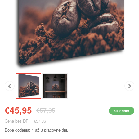
€45,95
€57,95
Skladom
Cena bez DPH: €37,36
Doba dodania: 1 až 3 pracovné dni.