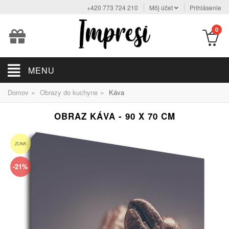
+420 773 724 210
Môj účet
Prihlásenie
0
MENU
»
»
Domov
Obrazy do kuchyne
Káva
OBRAZ KÁVA - 90 X 70 CM
ZĽAVA
-21%