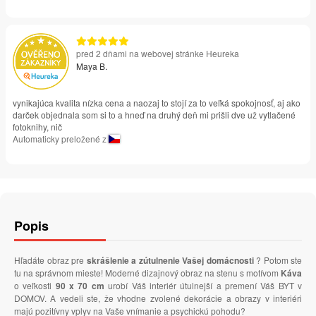
pred 2 dňami na webovej stránke Heureka
Maya B.
vynikajúca kvalita nízka cena a naozaj to stojí za to veľká spokojnosť, aj ako
darček objednala som si to a hneď na druhý deň mi prišli dve už vytlačené
fotoknihy, nič
Automaticky preložené z
Popis
Hľadáte obraz pre
skrášlenie a zútulnenie Vašej domácnosti
? Potom ste
tu na správnom mieste! Moderné dizajnový obraz na stenu s motívom
Káva
o veľkosti
90 x 70 cm
urobí Váš interiér útulnejší a premení Váš BYT v
DOMOV. A vedeli ste, že vhodne zvolené dekorácie a obrazy v interiéri
majú pozitívny vplyv na Vaše vnímanie a psychickú pohodu?