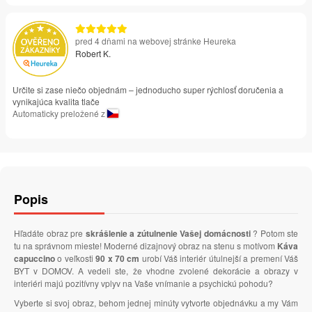
pred 4 dňami na webovej stránke Heureka
Robert K.
Určite si zase niečo objednám – jednoducho super rýchlosť doručenia a
vynikajúca kvalita tlače
Automaticky preložené z
Popis
Hľadáte obraz pre
skrášlenie a zútulnenie Vašej domácnosti
? Potom ste
tu na správnom mieste! Moderné dizajnový obraz na stenu s motívom
Káva
capuccino
o veľkosti
90 x 70 cm
urobí Váš interiér útulnejší a premení Váš
BYT v DOMOV. A vedeli ste, že vhodne zvolené dekorácie a obrazy v
interiéri majú pozitívny vplyv na Vaše vnímanie a psychickú pohodu?
Vyberte si svoj obraz, behom jednej minúty vytvorte objednávku a my Vám