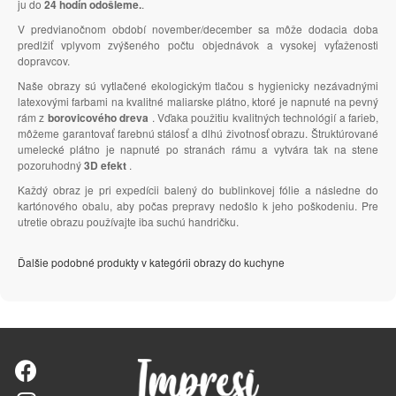
ju do
24 hodín odošleme.
.
V predvianočnom období november/december sa môže dodacia doba
predlžiť vplyvom zvýšeného počtu objednávok a vysokej vyťaženosti
dopravcov.
Naše obrazy sú vytlačené ekologickým tlačou s hygienicky nezávadnými
latexovými farbami na kvalitné maliarske plátno, ktoré je napnuté na pevný
rám z
borovicového dreva
. Vďaka použitiu kvalitných technológií a farieb,
môžeme garantovať farebnú stálosť a dlhú životnosť obrazu. Štruktúrované
umelecké plátno je napnuté po stranách rámu a vytvára tak na stene
pozoruhodný
3D efekt
.
Každý obraz je pri expedícii balený do bublinkovej fólie a následne do
kartónového obalu, aby počas prepravy nedošlo k jeho poškodeniu. Pre
utretie obrazu používajte iba suchú handričku.
Ďalšie podobné produkty v kategórii obrazy do kuchyne