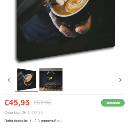
€45,95
€57,95
Skladom
Cena bez DPH: €37,36
Doba dodania: 1 až 3 pracovné dni.