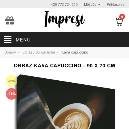
+420 773 724 210
Môj účet
Prihlásenie
0
MENU
»
»
Domov
Obrazy do kuchyne
Káva capuccino
OBRAZ KÁVA CAPUCCINO - 90 X 70 CM
ZĽAVA
-21%