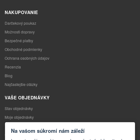
NAKUPOVANIE
Darčekový poukaz
Možnosti dopravy
Bezpečné platby
Obchodné podmienky
Ochrana osobných údajov
Recenzia
Blog
Najčastejšie otázky
VAŠE OBJEDNÁVKY
Stav objednávky
Moje objednávky
Výmena tovaru
Na vašom súkromí nám záleží
Odstúpenie od kúpnej zmluvy