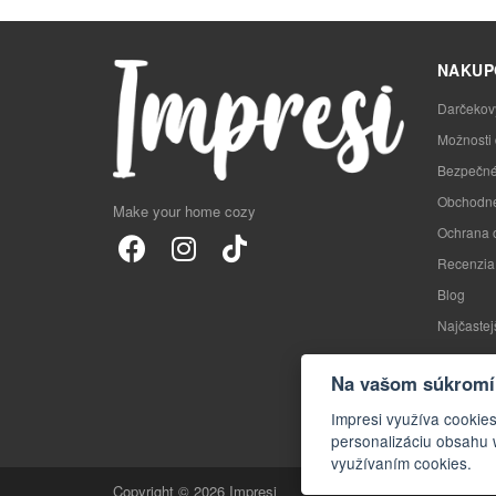
NAKUP
Darčekov
Možnosti
Bezpečné
Obchodné
Make your home cozy
Ochrana 
Recenzia
Blog
Najčastej
Na vašom súkromí 
Impresi využíva cookie
personalizáciu obsahu 
využívaním cookies.
Copyright © 2026 Impresi