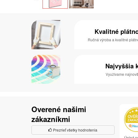
Kvalitné plátn
Ručná výroba a kvalitné plátn
Najvyššia k
Využívame najnovši
Overené našimi
zákazníkmi
Prezrieť všetky hodnotenia
Úplná p