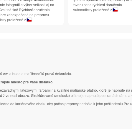
ie fotografií a výber veľkosti aj na
tovaru cena rýchlosť doručenia
valitná tlač Rýchlosť doručenia
Automaticky preložené z
obre zabezpečené na prepravu
icky preložené z
40 cm
a budete mať ihneď tú pravú dekoráciu.
krajšie miesto pre Vaše dieťatko.
ezávadnými latexovými farbami na kvalitné maliarske plátno, ktoré je napnuté na
lhú životnosť obrazu. Štruktúrované umelecké plátno je napnuté po stranách rámu 
následne do kartónového obalu, aby počas prepravy nedošlo k jeho poškodeniu.Pre u