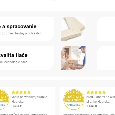
o a spracovanie
o zo zmesi bavlny a polyesteru
valita tlače
e technológie tlače
včera na webovej stránke
pred 2 dňami na we
Heureka
stránke Heureka
Lucie C.
Kamil K.
rehľadnosť v e-shope Jednoduché
rýchlosť spracovania objednávky kval