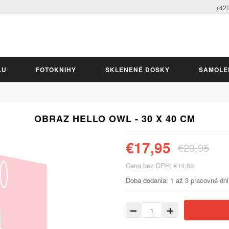
+420
LU
FOTOKNIHY
SKLENENÉ DOSKY
SAMOLE
OBRAZ HELLO OWL - 30 X 40 CM
€17,95
€23,95
Cena bez DPH: €14,59
Doba dodania: 1 až 3 pracovné dni