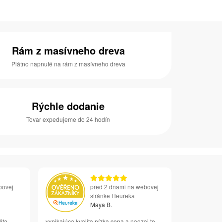
Rám z masívneho dreva
Plátno napnuté na rám z masívneho dreva
Rýchle dodanie
Tovar expedujeme do 24 hodín
bovej
pred 2 dňami na webovej
stránke Heureka
Maya B.
ita
vynikajúca kvalita nízka cena a naozaj to