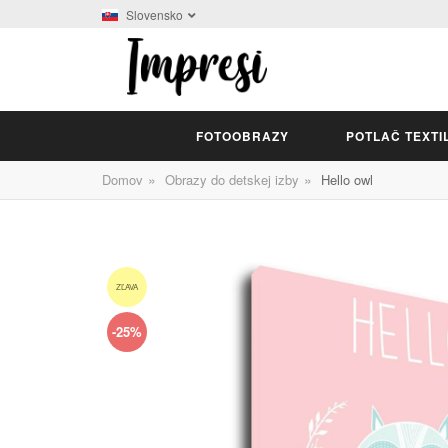
Slovensko
FOTOOBRAZY
POTLAČ TEXTI
»
»
Domov
Obrazy do detskej izby
Hello owl
ZĽAVA
-25%