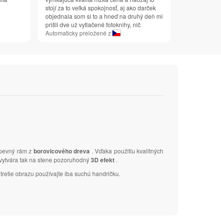
stojí za to veľká spokojnosť, aj ako darček
objednala som si to a hneď na druhý deň mi
prišli dve už vytlačené fotoknihy, nič
Automaticky preložené z
 pevný rám z
borovicového dreva
. Vďaka použitiu kvalitných
a vytvára tak na stene pozoruhodný
3D efekt
.
tretie obrazu používajte iba suchú handričku.