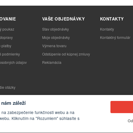
OVANIE
VAŠE OBJEDNÁVKY
KONTAKTY
ý poukaz
Stav objednávky
Kontakty
 dopravy
Moje objednávky
Kontaktný formulár
 platby
Výmena tovaru
 podmienky
Odstúpenie od kúpnej zmluvy
osobných údajov
Reklamácia
šie otázky
nám záleží
s na zabezpečenie funkčnosti webu a na
webu. Kliknutím na "Rozumiem" súhlasíte s
Od