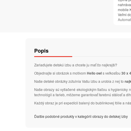
nahrávan
mobile K
Veľmi d
Automat
Popis
Zariaďujete detskú izbu a chcete ju mať čo najkrajší?
Objednajte si obrázok s motívom
Hello owl
s veľkosťou
30 x 
Naše detské obrázky zútulnia Vašu izbu a urobia z nej to
naj
Naše obrazy sú vytlačené ekologickým tlačou s hygienicky n
technológií a farieb, môžeme garantovať farebnú stálosť a d
Každý obraz je pri expedícii balený do bublinkovej fólie a 
Ďalšie podobné produkty v kategórii obrazy do detskej izby