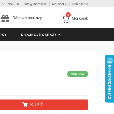
 773 724 210
info@impresi.sk
Môj účet
Prihlásenie
0
Dárkové poukazy
Môj košík
PKY
DIZAJNOVÉ OBRAZY
Skladom
.
KÚPIŤ