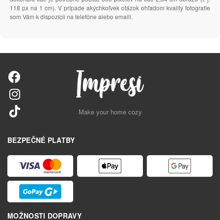
118 px na 1 cm). V prípade akýchkoľvek otázok ohľadom kvality fotografie
som Vám k dispozícii na telefóne alebo emaili.
Make your home cozy
BEZPEČNÉ PLATBY
MOŽNOSTI DOPRAVY