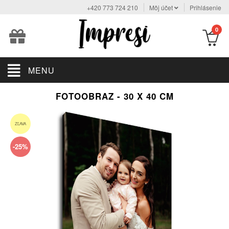
+420 773 724 210
Môj účet
Prihlásenie
0
MENU
FOTOOBRAZ - 30 X 40 CM
ZĽAVA
-25%