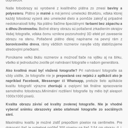
Naše fotoobrazy sú vyrobené z kvalitného plátna zo zmesi
bavlny a
polyesteru
. Plátno je
matné
a má jemnú umeleckú štruktúru, vďaka ktorej
každý fotoobraz vyzerá ako umelecké dielo a pomôže zakryť aj prípadné
nedokonalosti fotky. Na plátno tlačíme špeciálnymi
farbami bez zápachu a
s dlhou životnosťou
. Bočné strany obrazu sú potlačené zrkadlením okrajov
Vašej fotografie, vďaka čomu vznikne pozoruhodný 3D efekt pri zavesenie
obrazu na stenu. Potlačené plátno ďalej napíname na pevný rám z
borovicového dreva
, rámy väčších rozmerov navyše vždy stabilizujeme
stredovými priečkami.
Ponúkame veľkú škálu rozmerov a možnosť tlače na výšku aj na šírku,
všetko si jednoducho zvolíte pri nahrávaní fotografie v našom generátora.
Ako kvalitná musí byť vložená fotografie?
Pri nahrávaní fotografie sa
vždy uistite, že fotografie nie je
preposlaná cez nejakú z aplikácií ako je
napríklad Facebook, Messenger či Whatsapp,
pretože tieto aplikácie
kvalitu fotografií výrazne
zhoršujú
a ovplyvní tak finálne spracovanie
samotného fotoobrazu.Minimální rozšliení fotografie by mělo být alespoň
1000x1000 pixelů.
Kvalita obrazu závisí od kvality zvolenej fotografie. Nie je vhodné
vyberať snímku obrazovky alebo stiahnuté fotografie zo sociálnych
sietí.
Maximálnu kvalitu je možné zistiť prepočtom pixelov na centimetre. Pre
dokonalú tlač je potrebné počítať 300 pixelov na tlač 2,54 cm obrazu (t. j.