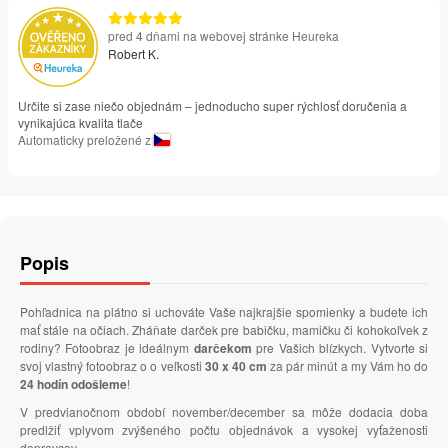
pred 4 dňami na webovej stránke Heureka
Robert K.
Určite si zase niečo objednám – jednoducho super rýchlosť doručenia a
vynikajúca kvalita tlače
Automaticky preložené z
Popis
Pohľadnica na plátno si uchováte Vaše najkrajšie spomienky a budete ich
mať stále na očiach. Zháňate darček pre babičku, mamičku či kohokoľvek z
rodiny? Fotoobraz je ideálnym
darčekom
pre Vašich blízkych. Vytvorte si
svoj vlastný fotoobraz o o veľkosti
30 x 40 cm
za pár minút a my Vám ho do
24 hodín odošleme
!
V predvianočnom období november/december sa môže dodacia doba
predlžiť vplyvom zvýšeného počtu objednávok a vysokej vyťaženosti
dopravcov.