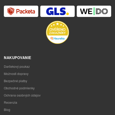
NAKUPOVANIE
Darčekový poukaz
Možnosti dopravy
Bezpečné platby
Obchodné podmienky
Ochrana osobných údajov
Recenzia
Blog