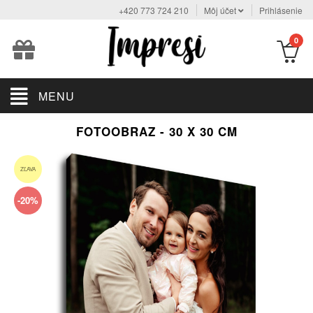
+420 773 724 210
Môj účet
Prihlásenie
0
MENU
FOTOOBRAZ - 30 X 30 CM
ZĽAVA
-20%