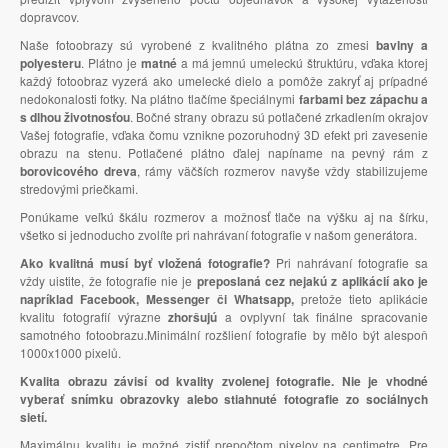
dopravcov.
Naše fotoobrazy sú vyrobené z kvalitného plátna zo zmesi
bavlny a
polyesteru
. Plátno je
matné
a má jemnú umeleckú štruktúru, vďaka ktorej
každý fotoobraz vyzerá ako umelecké dielo a pomôže zakryť aj prípadné
nedokonalosti fotky. Na plátno tlačíme špeciálnymi
farbami bez zápachu a
s dlhou životnosťou
. Bočné strany obrazu sú potlačené zrkadlením okrajov
Vašej fotografie, vďaka čomu vznikne pozoruhodný 3D efekt pri zavesenie
obrazu na stenu. Potlačené plátno ďalej napíname na pevný rám z
borovicového dreva
, rámy väčších rozmerov navyše vždy stabilizujeme
stredovými priečkami.
Ponúkame veľkú škálu rozmerov a možnosť tlače na výšku aj na šírku,
všetko si jednoducho zvolíte pri nahrávaní fotografie v našom generátora.
Ako kvalitná musí byť vložená fotografie?
Pri nahrávaní fotografie sa
vždy uistite, že fotografie nie je
preposlaná cez nejakú z aplikácií ako je
napríklad Facebook, Messenger či Whatsapp,
pretože tieto aplikácie
kvalitu fotografií výrazne
zhoršujú
a ovplyvní tak finálne spracovanie
samotného fotoobrazu.Minimální rozšliení fotografie by mělo být alespoň
1000x1000 pixelů.
Kvalita obrazu závisí od kvality zvolenej fotografie. Nie je vhodné
vyberať snímku obrazovky alebo stiahnuté fotografie zo sociálnych
sietí.
Maximálnu kvalitu je možné zistiť prepočtom pixelov na centimetre. Pre