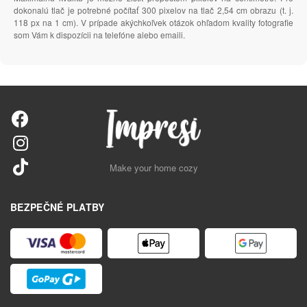
dokonalú tlač je potrebné počítať 300 pixelov na tlač 2,54 cm obrazu (t. j.
118 px na 1 cm). V prípade akýchkoľvek otázok ohľadom kvality fotografie
som Vám k dispozícii na telefóne alebo emaili.
Make your home cozy
BEZPEČNÉ PLATBY