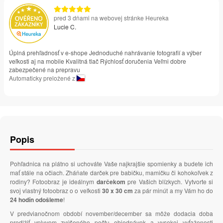
pred 3 dňami na webovej stránke Heureka
Lucie C.
Úplná prehľadnosť v e-shope Jednoduché nahrávanie fotografií a výber
veľkosti aj na mobile Kvalitná tlač Rýchlosť doručenia Veľmi dobre
zabezpečené na prepravu
Automaticky preložené z
Popis
Pohľadnica na plátno si uchováte Vaše najkrajšie spomienky a budete ich
mať stále na očiach. Zháňate darček pre babičku, mamičku či kohokoľvek z
rodiny? Fotoobraz je ideálnym
darčekom
pre Vašich blízkych. Vytvorte si
svoj vlastný fotoobraz o o veľkosti
30 x 30 cm
za pár minút a my Vám ho do
24 hodín odošleme
!
V predvianočnom období november/december sa môže dodacia doba
predlžiť vplyvom zvýšeného počtu objednávok a vysokej vyťaženosti