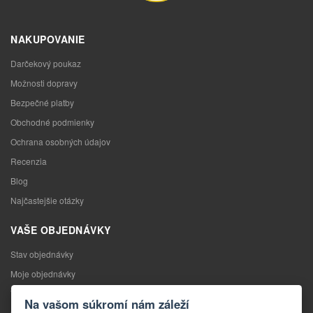
NAKUPOVANIE
Darčekový poukaz
Možnosti dopravy
Bezpečné platby
Obchodné podmienky
Ochrana osobných údajov
Recenzia
Blog
Najčastejšie otázky
VAŠE OBJEDNÁVKY
Stav objednávky
Moje objednávky
Výmena tovaru
Na vašom súkromí nám záleží
Odstúpenie od kúpnej zmluvy