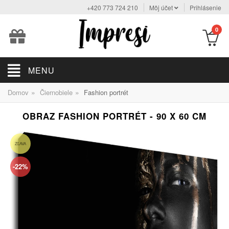
+420 773 724 210
Môj účet
Prihlásenie
0
MENU
»
»
Domov
Čiernobiele
Fashion portrét
OBRAZ FASHION PORTRÉT - 90 X 60 CM
ZĽAVA
-22%