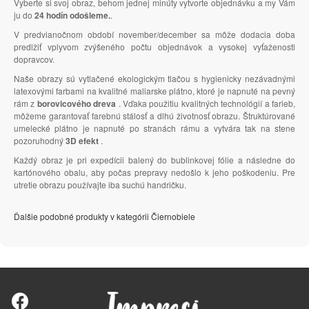
Vyberte si svoj obraz, behom jednej minúty vytvorte objednávku a my Vám
ju do
24 hodín odošleme.
.
V predvianočnom období november/december sa môže dodacia doba
predlžiť vplyvom zvýšeného počtu objednávok a vysokej vyťaženosti
dopravcov.
Naše obrazy sú vytlačené ekologickým tlačou s hygienicky nezávadnými
latexovými farbami na kvalitné maliarske plátno, ktoré je napnuté na pevný
rám z
borovicového dreva
. Vďaka použitiu kvalitných technológií a farieb,
môžeme garantovať farebnú stálosť a dlhú životnosť obrazu. Štruktúrované
umelecké plátno je napnuté po stranách rámu a vytvára tak na stene
pozoruhodný
3D efekt
.
Každý obraz je pri expedícii balený do bublinkovej fólie a následne do
kartónového obalu, aby počas prepravy nedošlo k jeho poškodeniu. Pre
utretie obrazu používajte iba suchú handričku.
Ďalšie podobné produkty v kategórii Čiernobiele