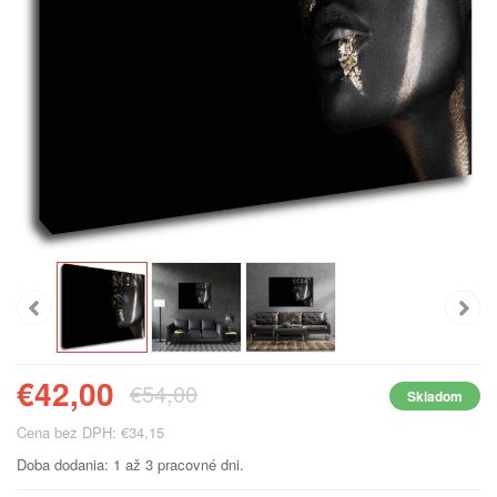
€42,00
€54,00
Skladom
Cena bez DPH: €34,15
Doba dodania: 1 až 3 pracovné dni.