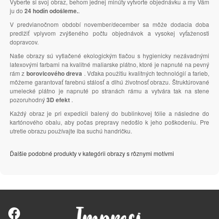
Vyberte si svoj obraz, behom jednej minúty vytvorte objednávku a my Vám
ju do
24 hodín odošleme.
.
V predvianočnom období november/december sa môže dodacia doba
predlžiť vplyvom zvýšeného počtu objednávok a vysokej vyťaženosti
dopravcov.
Naše obrazy sú vytlačené ekologickým tlačou s hygienicky nezávadnými
latexovými farbami na kvalitné maliarske plátno, ktoré je napnuté na pevný
rám z
borovicového dreva
. Vďaka použitiu kvalitných technológií a farieb,
môžeme garantovať farebnú stálosť a dlhú životnosť obrazu. Štruktúrované
umelecké plátno je napnuté po stranách rámu a vytvára tak na stene
pozoruhodný
3D efekt
.
Každý obraz je pri expedícii balený do bublinkovej fólie a následne do
kartónového obalu, aby počas prepravy nedošlo k jeho poškodeniu. Pre
utretie obrazu používajte iba suchú handričku.
Ďalšie podobné produkty v kategórii obrazy s rôznymi motívmi