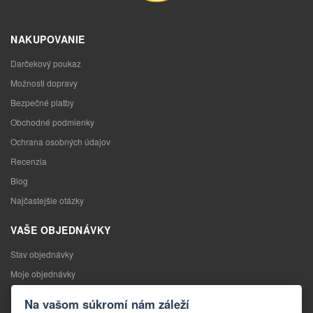
NAKUPOVANIE
Darčekový poukaz
Možnosti dopravy
Bezpečné platby
Obchodné podmienky
Ochrana osobných údajov
Recenzia
Blog
Najčastejšie otázky
VAŠE OBJEDNÁVKY
Stav objednávky
Moje objednávky
Výmena tovaru
Na vašom súkromí nám záleží
Odstúpenie od kúpnej zmluvy