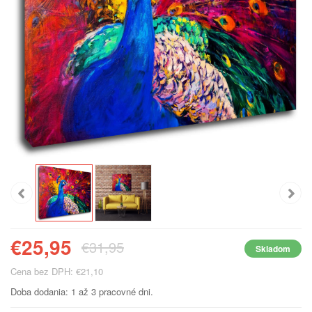
€25,95
€31,95
Skladom
Cena bez DPH: €21,10
Doba dodania: 1 až 3 pracovné dni.