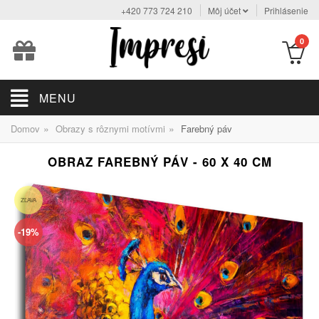
+420 773 724 210
Môj účet
Prihlásenie
0
MENU
»
»
Domov
Obrazy s rôznymi motívmi
Farebný páv
OBRAZ FAREBNÝ PÁV - 60 X 40 CM
ZĽAVA
-19%