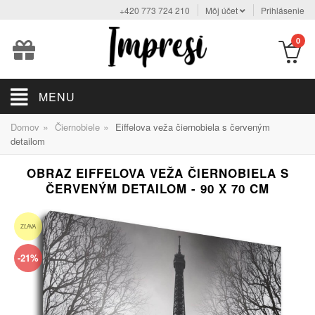
+420 773 724 210
Môj účet
Prihlásenie
0
MENU
»
»
Domov
Čiernobiele
Eiffelova veža čiernobiela s červeným
detailom
OBRAZ EIFFELOVA VEŽA ČIERNOBIELA S
ČERVENÝM DETAILOM - 90 X 70 CM
ZĽAVA
-21%