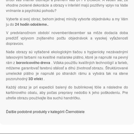
vhodne zvolené dekorácie a obrazy v interiéri majú pozitívny vplyv na Vaše
vnímanie a psychickú pohodu?
Vyberte si svoj obraz, behom jednej minúty vytvorte objednávku a my Vám
ju do
24 hodín odošleme.
.
V predvianočnom období november/december sa môže dodacia doba
predlžiť vplyvom zvýšeného počtu objednávok a vysokej vyťaženosti
dopravcov.
Naše obrazy sú vytlačené ekologickým tlačou s hygienicky nezávadnými
latexovými farbami na kvalitné maliarske plátno, ktoré je napnuté na pevný
rám z
borovicového dreva
. Vďaka použitiu kvalitných technológií a farieb,
môžeme garantovať farebnú stálosť a dlhú životnosť obrazu. Štruktúrované
umelecké plátno je napnuté po stranách rámu a vytvára tak na stene
pozoruhodný
3D efekt
.
Každý obraz je pri expedícii balený do bublinkovej fólie a následne do
kartónového obalu, aby počas prepravy nedošlo k jeho poškodeniu. Pre
utretie obrazu používajte iba suchú handričku.
Ďalšie podobné produkty v kategórii Čiernobiele