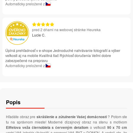
Automaticky preložené z
pred 2 dňami na webovej stránke Heureka
Lucie C.
Úplná prehľadnosť v e-shope Jednoduché nahrávanie fotografií a výber
veľkosti aj na mobile Kvalitná tlač Rýchlosť doručenia Veľmi dobre
zabezpečené na prepravu
Automaticky preložené z
Popis
Hľadáte obraz pre
skrášlenie a zútulnenie Vašej domácnosti
? Potom ste
tu na správnom mieste! Moderné dizajnový obraz na stenu s motívom
Eiffelova veža čiernobiela s červeným detailom
o veľkosti
90 x 70 cm
urobí Váš interiér útulnejší a premení Váš BYT v DOMOV. A vedeli ste, že