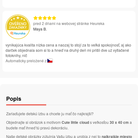
pred 2 dňami na webovej stránke Heureka
Maya B.
vynikajúca kvalita nízka cena a naozaj to stojí za to veľká spokojnosť, aj ako
darček objednala som si to a hneď na druhý deň mi prišli dve už vytlačené
fotoknihy, nič
Automaticky preložené z
Popis
Zariaďujete detskú izbu a chcete ju mať čo najkrajší?
Objednajte si obrázok s motívom
Cute little cloud
s veľkosťou
30 x 40 cm
a
budete mať ihneď tú pravú dekoráciu.
Naše detské obrázky zútulnia Vašu izbu a urobia z nej to
najkrajšie miesto