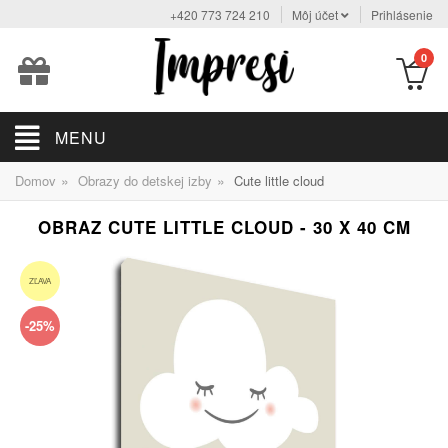
+420 773 724 210
Môj účet
Prihlásenie
0
MENU
»
»
Domov
Obrazy do detskej izby
Cute little cloud
OBRAZ CUTE LITTLE CLOUD - 30 X 40 CM
ZĽAVA
-25%