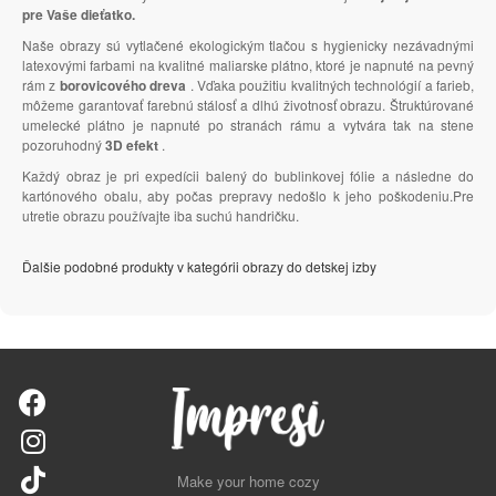
pre Vaše dieťatko.
Naše obrazy sú vytlačené ekologickým tlačou s hygienicky nezávadnými
latexovými farbami na kvalitné maliarske plátno, ktoré je napnuté na pevný
rám z
borovicového dreva
. Vďaka použitiu kvalitných technológií a farieb,
môžeme garantovať farebnú stálosť a dlhú životnosť obrazu. Štruktúrované
umelecké plátno je napnuté po stranách rámu a vytvára tak na stene
pozoruhodný
3D efekt
.
Každý obraz je pri expedícii balený do bublinkovej fólie a následne do
kartónového obalu, aby počas prepravy nedošlo k jeho poškodeniu.Pre
utretie obrazu používajte iba suchú handričku.
Ďalšie podobné produkty v kategórii obrazy do detskej izby
Make your home cozy