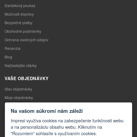
Darčekový poukaz
Možnosti dopravy
Bezpečné platby
Obchodné podmienky
Ochrana osobných údajov
Recenzia
Blog
Najčastejšie otázky
VAŠE OBJEDNÁVKY
Stav objednávky
Moje objednávky
Výmena tovaru
Na vašom súkromí nám záleží
Odstúpenie od kúpnej zmluvy
Impresi využíva cookies na zabezpečenie funkčnosti webu
Reklamácia
a na personalizáciu obsahu webu. Kliknutím na
"Rozumiem" súhlasíte s využívaním cookies.
KONTAKTY