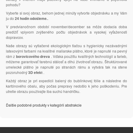
pohodu?
Vyberte si svoj obraz, behom jednej minúty vytvorte objednávku a my Vám
ju do
24 hodín odošleme.
.
V predvianočnom období november/december sa môže dodacia doba
predlžiť vplyvom zvýšeného počtu objednávok a vysokej vyťaženosti
dopravcov.
Naše obrazy sú vytlačené ekologickým tlačou s hygienicky nezávadnými
latexovými farbami na kvalitné maliarske plátno, ktoré je napnuté na pevný
rám z
borovicového dreva
. Vďaka použitiu kvalitných technológií a farieb,
môžeme garantovať farebnú stálosť a dlhú životnosť obrazu. Štruktúrované
umelecké plátno je napnuté po stranách rámu a vytvára tak na stene
pozoruhodný
3D efekt
.
Každý obraz je pri expedícii balený do bublinkovej fólie a následne do
kartónového obalu, aby počas prepravy nedošlo k jeho poškodeniu. Pre
utretie obrazu používajte iba suchú handričku.
Ďalšie podobné produkty v kategórii abstrakcie