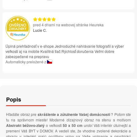
pred 4 dňami na webovej stránke Heureka
Lucie C.
Úplná prehľadnosť v e-shope Jednoduché nahrávanie fotografií a výber
veľkosti aj na mobile Kvalitná tlač Rýchlosť doručenia Veľmi dobre
zabezpečené na prepravu
Automaticky preložené z
Popis
Hľadáte obraz pre
skrášlenie a zútulnenie Vašej domácnosti
? Potom ste
tu na správnom mieste! Moderné dizajnový obraz na stenu s motívom
Abstrakt béžovo-zlatý
o veľkosti
50 x 50 cm
urobí Váš interiér útulnejší a
premení Váš BYT v DOMOV. A vedeli ste, že vhodne zvolené dekorácie a
obrazy v interiéri majú pozitívny vplyv na Vaše vnímanie a psychickú