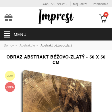
+420 773 724 210
Môj účet
Prihlásenie
0
MENU
»
»
Domov
Abstrakcie
Abstrakt béžovo-zlatý
OBRAZ ABSTRAKT BÉŽOVO-ZLATÝ - 50 X 50
CM
ZĽAVA
-19%