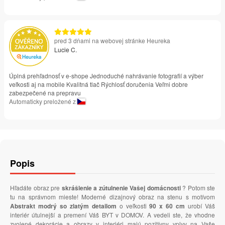
pred 3 dňami na webovej stránke Heureka
Lucie C.
Úplná prehľadnosť v e-shope Jednoduché nahrávanie fotografií a výber
veľkosti aj na mobile Kvalitná tlač Rýchlosť doručenia Veľmi dobre
zabezpečené na prepravu
Automaticky preložené z
Popis
Hľadáte obraz pre
skrášlenie a zútulnenie Vašej domácnosti
? Potom ste
tu na správnom mieste! Moderné dizajnový obraz na stenu s motívom
Abstrakt modrý so zlatým detailom
o veľkosti
90 x 60 cm
urobí Váš
interiér útulnejší a premení Váš BYT v DOMOV. A vedeli ste, že vhodne
zvolené dekorácie a obrazy v interiéri majú pozitívny vplyv na Vaše