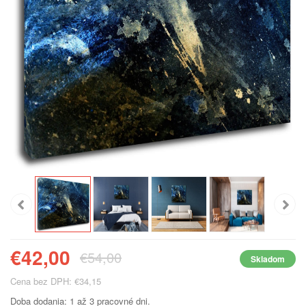
€42,00
€54,00
Skladom
Cena bez DPH: €34,15
Doba dodania: 1 až 3 pracovné dni.