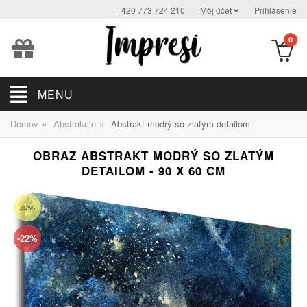
+420 773 724 210
Môj účet
Prihlásenie
0
MENU
»
»
Domov
Abstrakcie
Abstrakt modrý so zlatým detailom
OBRAZ ABSTRAKT MODRÝ SO ZLATÝM
DETAILOM - 90 X 60 CM
ZĽAVA
-22%