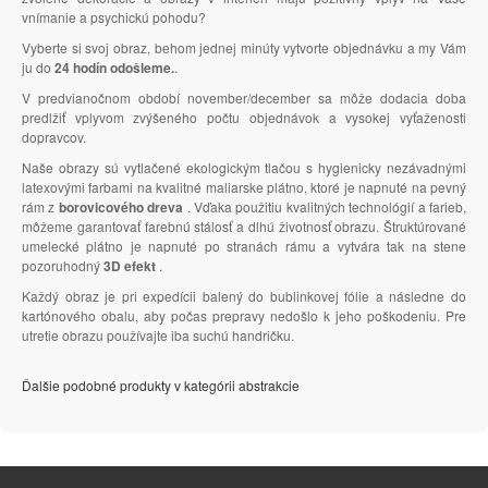
vnímanie a psychickú pohodu?
Vyberte si svoj obraz, behom jednej minúty vytvorte objednávku a my Vám
ju do
24 hodín odošleme.
.
V predvianočnom období november/december sa môže dodacia doba
predlžiť vplyvom zvýšeného počtu objednávok a vysokej vyťaženosti
dopravcov.
Naše obrazy sú vytlačené ekologickým tlačou s hygienicky nezávadnými
latexovými farbami na kvalitné maliarske plátno, ktoré je napnuté na pevný
rám z
borovicového dreva
. Vďaka použitiu kvalitných technológií a farieb,
môžeme garantovať farebnú stálosť a dlhú životnosť obrazu. Štruktúrované
umelecké plátno je napnuté po stranách rámu a vytvára tak na stene
pozoruhodný
3D efekt
.
Každý obraz je pri expedícii balený do bublinkovej fólie a následne do
kartónového obalu, aby počas prepravy nedošlo k jeho poškodeniu. Pre
utretie obrazu používajte iba suchú handričku.
Ďalšie podobné produkty v kategórii abstrakcie