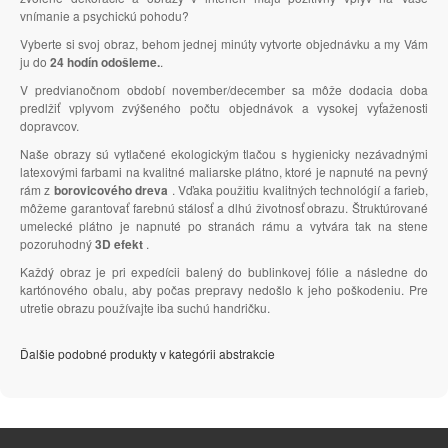
vnímanie a psychickú pohodu?
Vyberte si svoj obraz, behom jednej minúty vytvorte objednávku a my Vám
ju do
24 hodín odošleme.
.
V predvianočnom období november/december sa môže dodacia doba
predlžiť vplyvom zvýšeného počtu objednávok a vysokej vyťaženosti
dopravcov.
Naše obrazy sú vytlačené ekologickým tlačou s hygienicky nezávadnými
latexovými farbami na kvalitné maliarske plátno, ktoré je napnuté na pevný
rám z
borovicového dreva
. Vďaka použitiu kvalitných technológií a farieb,
môžeme garantovať farebnú stálosť a dlhú životnosť obrazu. Štruktúrované
umelecké plátno je napnuté po stranách rámu a vytvára tak na stene
pozoruhodný
3D efekt
.
Každý obraz je pri expedícii balený do bublinkovej fólie a následne do
kartónového obalu, aby počas prepravy nedošlo k jeho poškodeniu. Pre
utretie obrazu používajte iba suchú handričku.
Ďalšie podobné produkty v kategórii abstrakcie