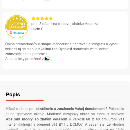
pred 3 dňami na webovej stránke Heureka
Lucie C.
Úplná prehľadnosť v e-shope Jednoduché nahrávanie fotografií a výber
veľkosti aj na mobile Kvalitná tlač Rýchlosť doručenia Veľmi dobre
zabezpečené na prepravu
Automaticky preložené z
Popis
Hľadáte obraz pre
skrášlenie a zútulnenie Vašej domácnosti
? Potom ste
tu na správnom mieste! Moderné dizajnový obraz na stenu s motívom
Abstrakt modrý so zlatým detailom
o veľkosti
60 x 40 cm
urobí Váš
interiér útulnejší a premení Váš BYT v DOMOV. A vedeli ste, že vhodne
zvolené dekorácie a obrazy v interiéri majú pozitívny vplyv na Vaše