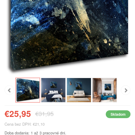
€25,95
€31,95
Skladom
Cena bez DPH: €21,10
Doba dodania: 1 až 3 pracovné dni.