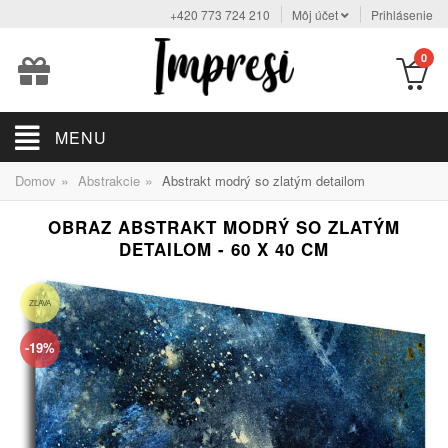
+420 773 724 210
Môj účet
Prihlásenie
0
MENU
»
»
Domov
Abstrakcie
Abstrakt modrý so zlatým detailom
OBRAZ ABSTRAKT MODRÝ SO ZLATÝM
DETAILOM - 60 X 40 CM
ZĽAVA
-19%