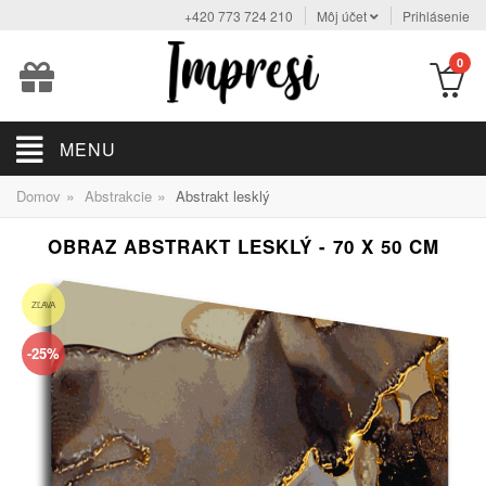
+420 773 724 210
Môj účet
Prihlásenie
0
MENU
»
»
Domov
Abstrakcie
Abstrakt lesklý
OBRAZ ABSTRAKT LESKLÝ - 70 X 50 CM
ZĽAVA
-25%