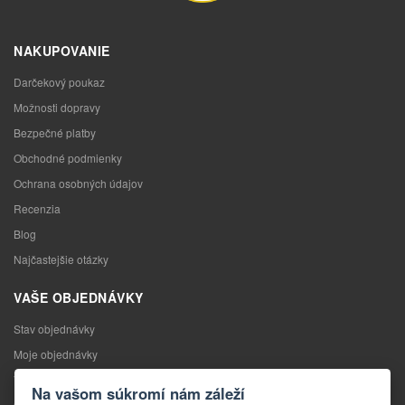
NAKUPOVANIE
Darčekový poukaz
Možnosti dopravy
Bezpečné platby
Obchodné podmienky
Ochrana osobných údajov
Recenzia
Blog
Najčastejšie otázky
VAŠE OBJEDNÁVKY
Stav objednávky
Moje objednávky
Výmena tovaru
Na vašom súkromí nám záleží
Odstúpenie od kúpnej zmluvy