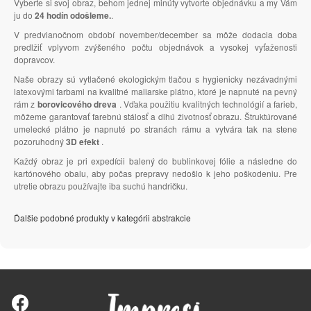
Vyberte si svoj obraz, behom jednej minúty vytvorte objednávku a my Vám
ju do
24 hodín odošleme.
.
V predvianočnom období november/december sa môže dodacia doba
predlžiť vplyvom zvýšeného počtu objednávok a vysokej vyťaženosti
dopravcov.
Naše obrazy sú vytlačené ekologickým tlačou s hygienicky nezávadnými
latexovými farbami na kvalitné maliarske plátno, ktoré je napnuté na pevný
rám z
borovicového dreva
. Vďaka použitiu kvalitných technológií a farieb,
môžeme garantovať farebnú stálosť a dlhú životnosť obrazu. Štruktúrované
umelecké plátno je napnuté po stranách rámu a vytvára tak na stene
pozoruhodný
3D efekt
.
Každý obraz je pri expedícii balený do bublinkovej fólie a následne do
kartónového obalu, aby počas prepravy nedošlo k jeho poškodeniu. Pre
utretie obrazu používajte iba suchú handričku.
Ďalšie podobné produkty v kategórii abstrakcie