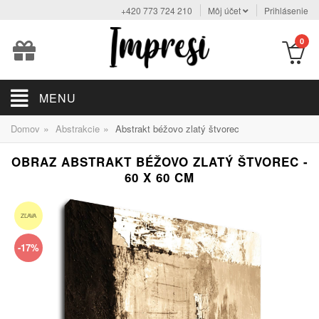
+420 773 724 210
Môj účet
Prihlásenie
0
MENU
»
»
Domov
Abstrakcie
Abstrakt béžovo zlatý štvorec
OBRAZ ABSTRAKT BÉŽOVO ZLATÝ ŠTVOREC -
60 X 60 CM
ZĽAVA
-17%