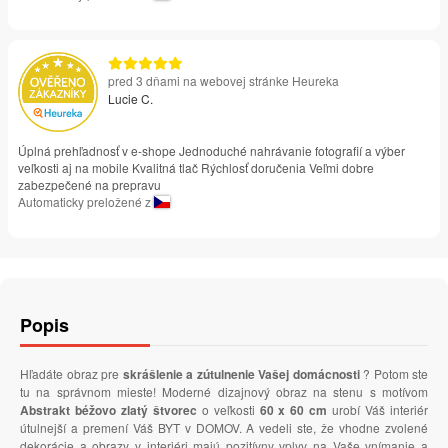
pred 3 dňami na webovej stránke Heureka
Lucie C.
Úplná prehľadnosť v e-shope Jednoduché nahrávanie fotografií a výber
veľkosti aj na mobile Kvalitná tlač Rýchlosť doručenia Veľmi dobre
zabezpečené na prepravu
Automaticky preložené z
Popis
Hľadáte obraz pre
skrášlenie a zútulnenie Vašej domácnosti
? Potom ste
tu na správnom mieste! Moderné dizajnový obraz na stenu s motívom
Abstrakt béžovo zlatý štvorec
o veľkosti
60 x 60 cm
urobí Váš interiér
útulnejší a premení Váš BYT v DOMOV. A vedeli ste, že vhodne zvolené
dekorácie a obrazy v interiéri majú pozitívny vplyv na Vaše vnímanie a