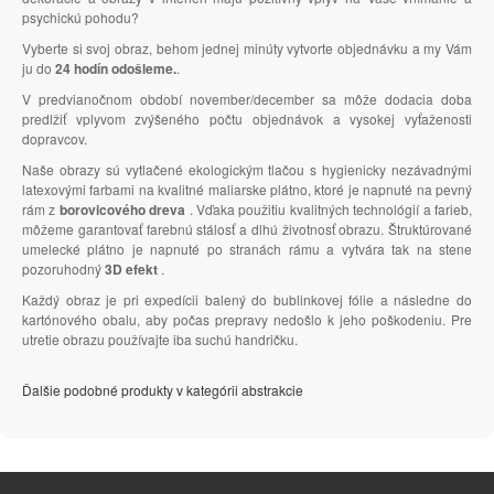
psychickú pohodu?
Vyberte si svoj obraz, behom jednej minúty vytvorte objednávku a my Vám
ju do
24 hodín odošleme.
.
V predvianočnom období november/december sa môže dodacia doba
predlžiť vplyvom zvýšeného počtu objednávok a vysokej vyťaženosti
dopravcov.
Naše obrazy sú vytlačené ekologickým tlačou s hygienicky nezávadnými
latexovými farbami na kvalitné maliarske plátno, ktoré je napnuté na pevný
rám z
borovicového dreva
. Vďaka použitiu kvalitných technológií a farieb,
môžeme garantovať farebnú stálosť a dlhú životnosť obrazu. Štruktúrované
umelecké plátno je napnuté po stranách rámu a vytvára tak na stene
pozoruhodný
3D efekt
.
Každý obraz je pri expedícii balený do bublinkovej fólie a následne do
kartónového obalu, aby počas prepravy nedošlo k jeho poškodeniu. Pre
utretie obrazu používajte iba suchú handričku.
Ďalšie podobné produkty v kategórii abstrakcie