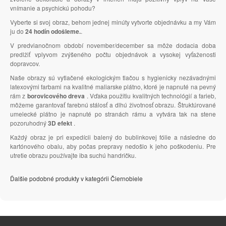
vnímanie a psychickú pohodu?
Vyberte si svoj obraz, behom jednej minúty vytvorte objednávku a my Vám
ju do
24 hodín odošleme.
.
V predvianočnom období november/december sa môže dodacia doba
predlžiť vplyvom zvýšeného počtu objednávok a vysokej vyťaženosti
dopravcov.
Naše obrazy sú vytlačené ekologickým tlačou s hygienicky nezávadnými
latexovými farbami na kvalitné maliarske plátno, ktoré je napnuté na pevný
rám z
borovicového dreva
. Vďaka použitiu kvalitných technológií a farieb,
môžeme garantovať farebnú stálosť a dlhú životnosť obrazu. Štruktúrované
umelecké plátno je napnuté po stranách rámu a vytvára tak na stene
pozoruhodný
3D efekt
.
Každý obraz je pri expedícii balený do bublinkovej fólie a následne do
kartónového obalu, aby počas prepravy nedošlo k jeho poškodeniu. Pre
utretie obrazu používajte iba suchú handričku.
Ďalšie podobné produkty v kategórii Čiernobiele