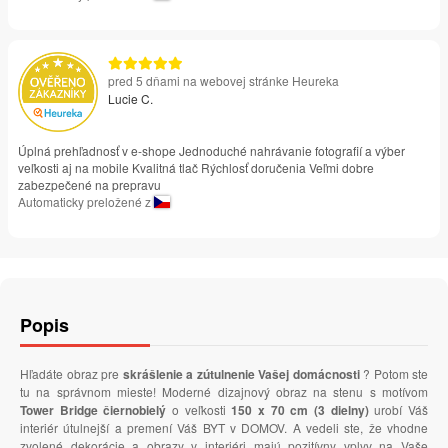
pred 5 dňami na webovej stránke Heureka
Lucie C.
Úplná prehľadnosť v e-shope Jednoduché nahrávanie fotografií a výber
veľkosti aj na mobile Kvalitná tlač Rýchlosť doručenia Veľmi dobre
zabezpečené na prepravu
Automaticky preložené z
Popis
Hľadáte obraz pre
skrášlenie a zútulnenie Vašej domácnosti
? Potom ste
tu na správnom mieste! Moderné dizajnový obraz na stenu s motívom
Tower Bridge čiernobielý
o veľkosti
150 x 70 cm (3 dielny)
urobí Váš
interiér útulnejší a premení Váš BYT v DOMOV. A vedeli ste, že vhodne
zvolené dekorácie a obrazy v interiéri majú pozitívny vplyv na Vaše