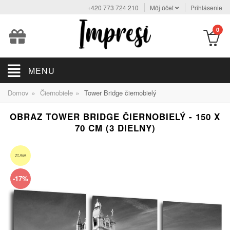
+420 773 724 210
Môj účet
Prihlásenie
0
MENU
»
»
Domov
Čiernobiele
Tower Bridge čiernobielý
OBRAZ TOWER BRIDGE ČIERNOBIELÝ - 150 X
70 CM (3 DIELNY)
ZĽAVA
-17%