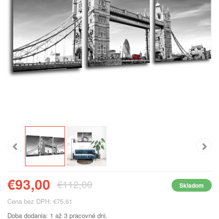
€93,00
€112,00
Skladom
Cena bez DPH: €75,61
Doba dodania: 1 až 3 pracovné dni.