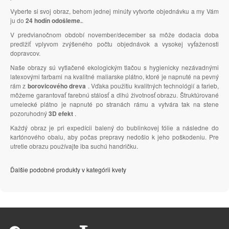
Vyberte si svoj obraz, behom jednej minúty vytvorte objednávku a my Vám
ju do
24 hodín odošleme.
.
V predvianočnom období november/december sa môže dodacia doba
predlžiť vplyvom zvýšeného počtu objednávok a vysokej vyťaženosti
dopravcov.
Naše obrazy sú vytlačené ekologickým tlačou s hygienicky nezávadnými
latexovými farbami na kvalitné maliarske plátno, ktoré je napnuté na pevný
rám z
borovicového dreva
. Vďaka použitiu kvalitných technológií a farieb,
môžeme garantovať farebnú stálosť a dlhú životnosť obrazu. Štruktúrované
umelecké plátno je napnuté po stranách rámu a vytvára tak na stene
pozoruhodný
3D efekt
.
Každý obraz je pri expedícii balený do bublinkovej fólie a následne do
kartónového obalu, aby počas prepravy nedošlo k jeho poškodeniu. Pre
utretie obrazu používajte iba suchú handričku.
Ďalšie podobné produkty v kategórii kvety