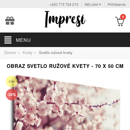
+420 773 724 210
Môj účet
Prihlásenie
0
MENU
»
»
Domov
Kvety
Svetlo ružové kvety
OBRAZ SVETLO RUŽOVÉ KVETY - 70 X 50 CM
ZĽAVA
-25%