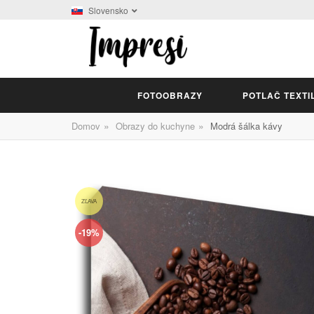
Slovensko
FOTOOBRAZY
POTLAČ TEXTI
»
»
Domov
Obrazy do kuchyne
Modrá šálka kávy
ZĽAVA
-19%