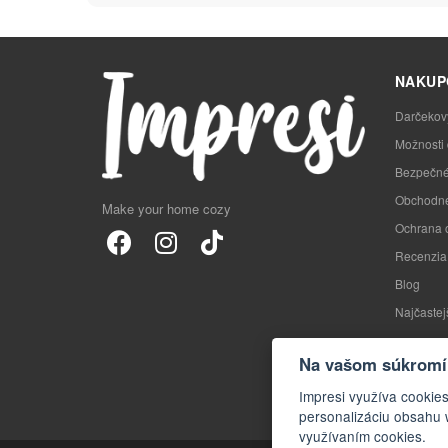
NAKUP
Darčekov
Možnosti
Bezpečné
Obchodné
Make your home cozy
Ochrana 
Recenzia
Blog
Najčastej
Na vašom súkromí 
Impresi využíva cookie
personalizáciu obsahu 
využívaním cookies.