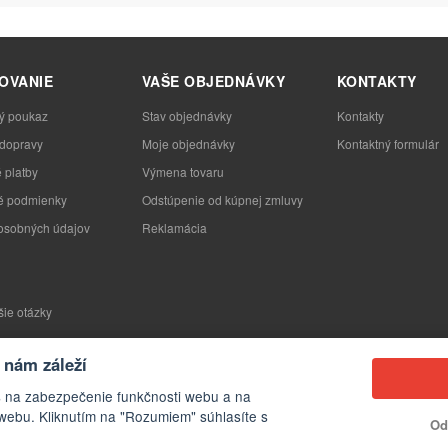
OVANIE
VAŠE OBJEDNÁVKY
KONTAKTY
ý poukaz
Stav objednávky
Kontakty
 dopravy
Moje objednávky
Kontaktný formulár
 platby
Výmena tovaru
 podmienky
Odstúpenie od kúpnej zmluvy
osobných údajov
Reklamácia
šie otázky
nám záleží
s na zabezpečenie funkčnosti webu a na
webu. Kliknutím na "Rozumiem" súhlasíte s
Od