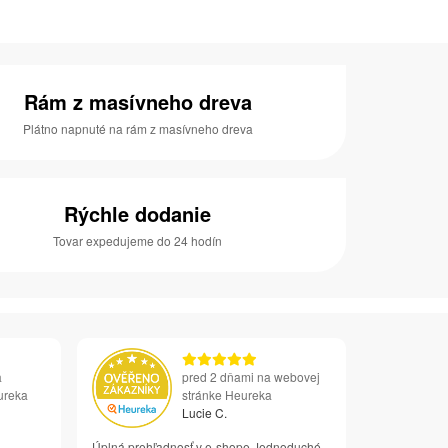
Rám z masívneho dreva
Plátno napnuté na rám z masívneho dreva
Rýchle dodanie
Tovar expedujeme do 24 hodín
a
pred 2 dňami na webovej
ureka
stránke Heureka
Lucie C.
Úplná prehľadnosť v e-shope Jednoduché