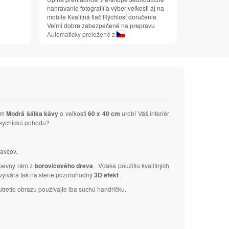
nahrávanie fotografií a výber veľkosti aj na
mobile Kvalitná tlač Rýchlosť doručenia
Veľmi dobre zabezpečené na prepravu
Automaticky preložené z
vom
Modrá šálka kávy
o veľkosti
60 x 40 cm
urobí Váš interiér
 psychickú pohodu?
avcov.
 pevný rám z
borovicového dreva
. Vďaka použitiu kvalitných
a vytvára tak na stene pozoruhodný
3D efekt
.
tretie obrazu používajte iba suchú handričku.