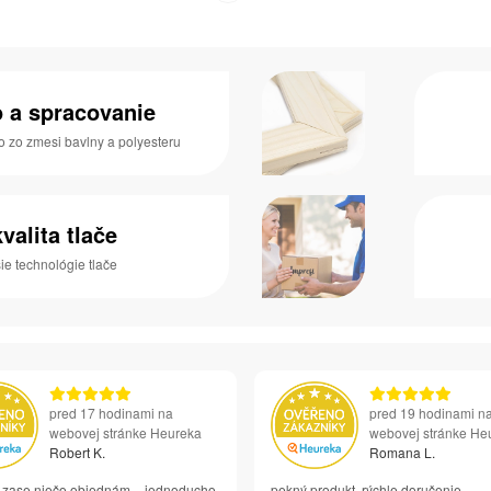
o a spracovanie
o zo zmesi bavlny a polyesteru
valita tlače
e technológie tlače
pred 17 hodinami na
pred 19 hodinami n
webovej stránke Heureka
webovej stránke He
Robert K.
Romana L.
si zase niečo objednám – jednoducho
pekný produkt, rýchle doručenie