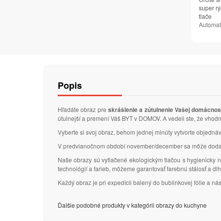
super rý
tlače
Automat
Popis
Hľadáte obraz pre
skrášlenie a zútulnenie Vašej domácnos
útulnejší a premení Váš BYT v DOMOV. A vedeli ste, že vhodn
Vyberte si svoj obraz, behom jednej minúty vytvorte objedn
V predvianočnom období november/december sa môže dodacia
Naše obrazy sú vytlačené ekologickým tlačou s hygienicky n
technológií a farieb, môžeme garantovať farebnú stálosť a d
Každý obraz je pri expedícii balený do bublinkovej fólie a n
Ďalšie podobné produkty v kategórii obrazy do kuchyne