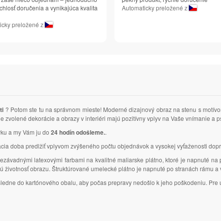
chlosť doručenia a vynikajúca kvalita
Automaticky preložené z
icky preložené z
ti
? Potom ste tu na správnom mieste! Moderné dizajnový obraz na stenu s motí
e zvolené dekorácie a obrazy v interiéri majú pozitívny vplyv na Vaše vnímanie a
ávku a my Vám ju do
24 hodín odošleme.
.
 doba predlžiť vplyvom zvýšeného počtu objednávok a vysokej vyťaženosti dopr
ezávadnými latexovými farbami na kvalitné maliarske plátno, ktoré je napnuté na
lhú životnosť obrazu. Štruktúrované umelecké plátno je napnuté po stranách rámu 
ásledne do kartónového obalu, aby počas prepravy nedošlo k jeho poškodeniu. Pre u