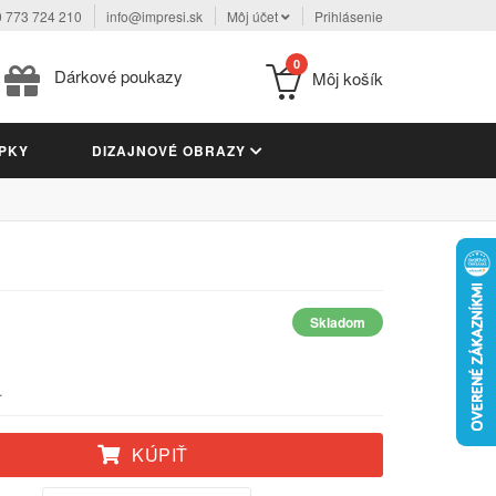
 773 724 210
info@impresi.sk
Môj účet
Prihlásenie
0
Dárkové poukazy
Môj košík
PKY
DIZAJNOVÉ OBRAZY
Skladom
.
KÚPIŤ