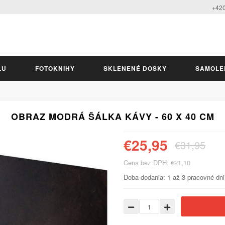
+420
LU
FOTOKNIHY
SKLENENÉ DOSKY
SAMOLE
OBRAZ MODRÁ ŠÁLKA KÁVY - 60 X 40 CM
€25,95
€31,95
Cena bez DPH: €21,10
Doba dodania: 1 až 3 pracovné dni