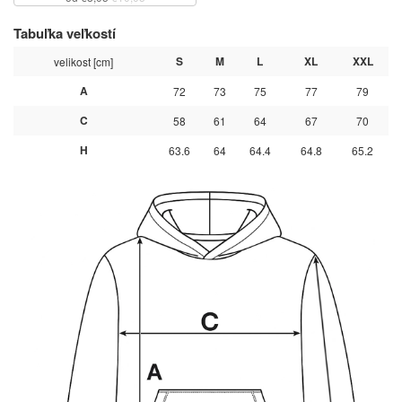
Tabuľka veľkostí
S
M
L
XL
XXL
velikost [cm]
A
72
73
75
77
79
C
58
61
64
67
70
H
63.6
64
64.4
64.8
65.2