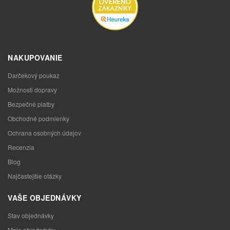
NAKUPOVANIE
Darčekový poukaz
Možnosti dopravy
Bezpečné platby
Obchodné podmienky
Ochrana osobných údajov
Recenzia
Blog
Najčastejšie otázky
VAŠE OBJEDNÁVKY
Stav objednávky
Moje objednávky