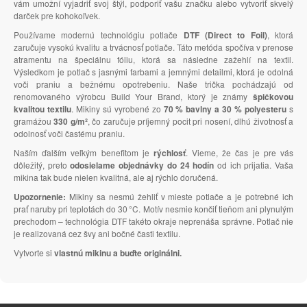
vám umožní vyjadriť svoj štýl, podporiť vašu značku alebo vytvoriť skvelý
darček pre kohokoľvek.
Používame modernú technológiu potlače
DTF (Direct to Foil)
, ktorá
zaručuje vysokú kvalitu a trvácnosť potlače. Táto metóda spočíva v prenose
atramentu na špeciálnu fóliu, ktorá sa následne zažehlí na textil.
Výsledkom je potlač s jasnými farbami a jemnými detailmi, ktorá je odolná
voči praniu a bežnému opotrebeniu. Naše trička pochádzajú od
renomovaného výrobcu Build Your Brand, ktorý je známy
špičkovou
kvalitou textilu
. Mikiny sú vyrobené zo
70 % bavlny a 30 % polyesteru
s
gramážou
330 g/m²
, čo zaručuje príjemný pocit pri nosení, dlhú životnosť a
odolnosť voči častému praniu.
Naším ďalším veľkým benefitom je
rýchlosť
. Vieme, že čas je pre vás
dôležitý, preto
odosielame objednávky do 24 hodín
od ich prijatia. Vaša
mikina tak bude nielen kvalitná, ale aj rýchlo doručená.
Upozornenie:
Mikiny sa nesmú žehliť v mieste potlače a je potrebné ich
prať naruby pri teplotách do 30 °C. Motív nesmie končiť tieňom ani plynulým
prechodom – technológia DTF takéto okraje neprenáša správne. Potlač nie
je realizovaná cez švy ani bočné časti textilu.
Vytvorte si
vlastnú mikinu a buďte originálni.