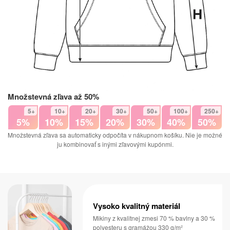
Množstevná zľava až 50%
5+
10+
20+
30+
50+
100+
250+
5%
10%
15%
20%
30%
40%
50%
Množstevná zľava sa automaticky odpočíta v nákupnom košíku. Nie je možné
ju kombinovať s inými zľavovými kupónmi.
Vysoko kvalitný materiál
Mikiny z kvalitnej zmesi 70 % bavlny a 30 %
polyesteru s gramážou 330 g/m²