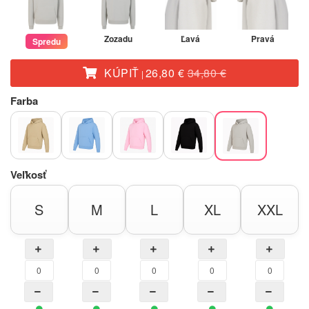
Zozadu
Ľavá
Pravá
Spredu
KÚPIŤ
26,80 €
34,80 €
|
Farba
Veľkosť
S
M
L
XL
XXL