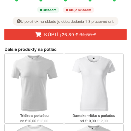
skladom
nie je skladom
U položiek na sklade je doba dodania 1-3 pracovné dni.
KÚPIŤ
26,80 €
34,80 €
|
Pri požadovanej veľkosti nastavte tlačidlom + počet kusov.
Ďalšie produkty na potlač
Tričko s potlačou
Damske tričko s potlačou
od €10,00
€12,00
od €10,00
€12,00