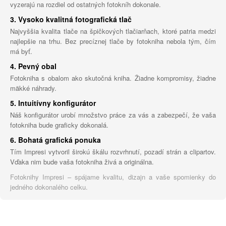
vyzerajú na rozdiel od ostatných fotokníh dokonale.
3. Vysoko kvalitná fotografická tlač
Najvyššia kvalita tlače na špičkových tlačiarňach, ktoré patria medzi
najlepšie na trhu. Bez precíznej tlače by fotokniha nebola tým, čím
má byť.
4. Pevný obal
Fotokniha s obalom ako skutočná kniha. Žiadne kompromisy, žiadne
mäkké náhrady.
5. Intuitívny konfigurátor
Náš konfigurátor urobí množstvo práce za vás a zabezpečí, že vaša
fotokniha bude graficky dokonalá.
6. Bohatá grafická ponuka
Tím Impresi vytvoril širokú škálu rozvrhnutí, pozadí strán a clipartov.
Vďaka nim bude vaša fotokniha živá a originálna.
Fotoknihy Impresi – spájame kvalitu, dizajn a vaše spomienky do
jedného dokonalého celku.