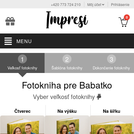
+420 773 724 210
Môj účet
Prihlásenie
0
MENU
Veľkosť fotoknihy
Šablóna fotoknihy
Dokončenie fotoknihy
Fotokniha pre Babatko
Vyber veľkosť fotoknihy
Čtverec
Na výšku
Na šířku