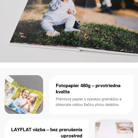
Fotopapier 480g – prvotriedna
kvalita
Prémiový papier s vysokou gramážou a
dokonale ostrou tlačou plnou detailov.
LAYFLAT väzba – bez prerušenia
uprostred