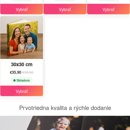
Vybrať
Vybrať
Vybrať
30x30 cm
€35,90
€39,90
Skladom
Vybrať
Prvotriedna kvalita a rýchle dodanie