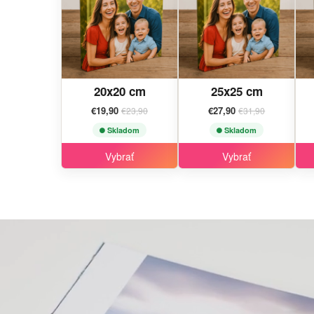
20x20 cm
25x25 cm
€19,90
€27,90
€23,90
€31,90
Skladom
Skladom
Vybrať
Vybrať