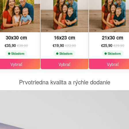
30x30 cm
16x23 cm
21x30 cm
€35,90
€19,90
€25,90
€39,90
€23,90
€29,90
Skladom
Skladom
Skladom
Vybrať
Vybrať
Vybrať
Prvotriedna kvalita a rýchle dodanie