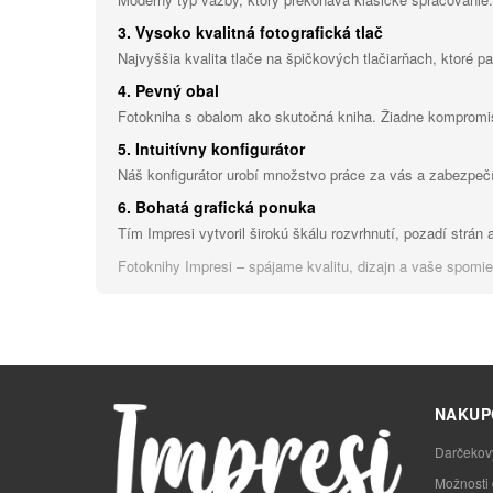
3. Vysoko kvalitná fotografická tlač
Najvyššia kvalita tlače na špičkových tlačiarňach, ktoré pa
4. Pevný obal
Fotokniha s obalom ako skutočná kniha. Žiadne kompromi
5. Intuitívny konfigurátor
Náš konfigurátor urobí množstvo práce za vás a zabezpečí
6. Bohatá grafická ponuka
Tím Impresi vytvoril širokú škálu rozvrhnutí, pozadí strán 
Fotoknihy Impresi – spájame kvalitu, dizajn a vaše spomi
NAKUP
Darčekov
Možnosti