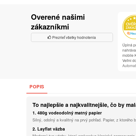
Overené našimi
zákazníkmi
Prezrieť všetky hodnotenia
Úplná p
nahrávan
mobile K
Veľmi d
Automat
POPIS
To najlepšie a najkvalitnejšie, čo by ma
1. 480g vodeodolný matný papier
Silný, odolný a kvalitný na prvý pohľad. Papier, z ktorého 
2. Layflat väzba
Moderný typ väzby, ktorý prekonáva klasické spracovanie.