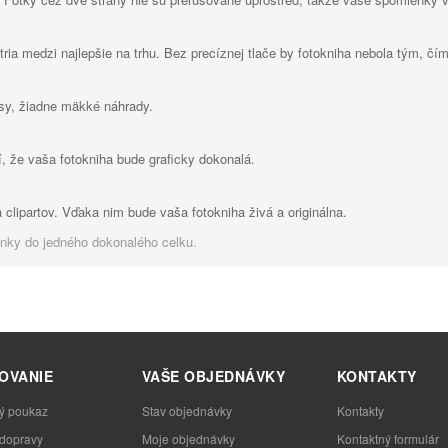
tria medzi najlepšie na trhu. Bez precíznej tlače by fotokniha nebola tým, čí
sy, žiadne mäkké náhrady.
, že vaša fotokniha bude graficky dokonalá.
a clipartov. Vďaka nim bude vaša fotokniha živá a originálna.
enky do jedného dokonalého celku.
OVANIE
VAŠE OBJEDNÁVKY
KONTAKTY
ý poukaz
Stav objednávky
Kontakty
 dopravy
Moje objednávky
Kontaktný formulár