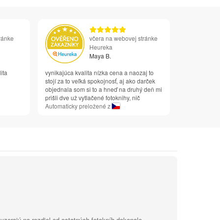
ránke
včera na webovej stránke
Heureka
Maya B.
ita
vynikajúca kvalita nízka cena a naozaj to
stojí za to veľká spokojnosť, aj ako darček
objednala som si to a hneď na druhý deň mi
prišli dve už vytlačené fotoknihy, nič
Automaticky preložené z
zerajú na rozdiel od ostatných fotokníh dokonale.