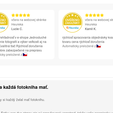
včera na webovej stránke
včera na webovej st
Heureka
Heureka
Lucie C.
Kamil K.
rehľadnosť v e-shope Jednoduché
rýchlosť spracovania objednávky kval
ie fotografií a výber veľkosti aj na
tovaru cena rýchlosť doručenia
valitná tlač Rýchlosť doručenia
Automaticky preložené z
obre zabezpečené na prepravu
icky preložené z
la každá fotokniha mať.
by si každý želal mať fotoknihu.
 Fotky cez dve strany nie sú prerušované uprostred, takže vaše spomienky vy